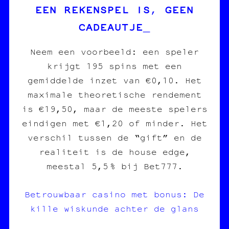
EEN REKENSPEL IS, GEEN
CADEAUTJE
Neem een voorbeeld: een speler
krijgt 195 spins met een
gemiddelde inzet van €0,10. Het
maximale theoretische rendement
is €19,50, maar de meeste spelers
eindigen met €1,20 of minder. Het
verschil tussen de “gift” en de
realiteit is de house edge,
meestal 5,5 % bij Bet777.
Betrouwbaar casino met bonus: De
kille wiskunde achter de glans