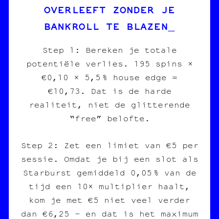
OVERLEEFT ZONDER JE
BANKROLL TE BLAZEN
Step 1: Bereken je totale
potentiële verlies. 195 spins ×
€0,10 × 5,5 % house edge =
€10,73. Dat is de harde
realiteit, niet de glitterende
“free” belofte.
Step 2: Zet een limiet van €5 per
sessie. Omdat je bij een slot als
Starburst gemiddeld 0,05 % van de
tijd een 10× multiplier haalt,
kom je met €5 niet veel verder
dan €6,25 – en dat is het maximum