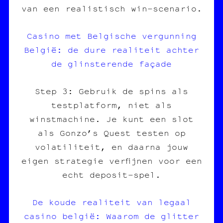
van een realistisch win‑scenario.
Casino met Belgische vergunning
België: de dure realiteit achter
de glinsterende façade
Step 3: Gebruik de spins als
testplatform, niet als
winstmachine. Je kunt een slot
als Gonzo’s Quest testen op
volatiliteit, en daarna jouw
eigen strategie verfijnen voor een
echt deposit‑spel.
De koude realiteit van legaal
casino belgië: Waarom de glitter