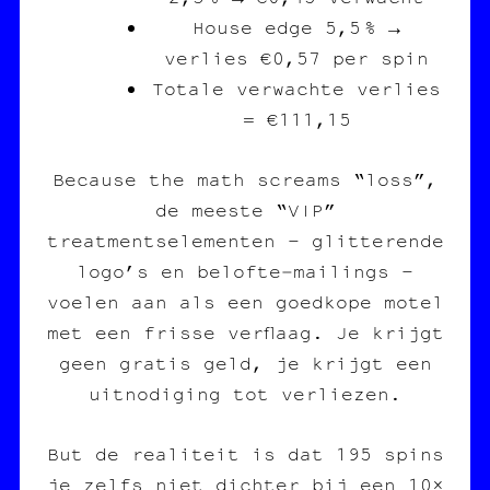
House edge 5,5 % →
verlies €0,57 per spin
Totale verwachte verlies
= €111,15
Because the math screams “loss”,
de meeste “VIP”
treatmentselementen – glitterende
logo’s en belofte‑mailings –
voelen aan als een goedkope motel
met een frisse verflaag. Je krijgt
geen gratis geld, je krijgt een
uitnodiging tot verliezen.
But de realiteit is dat 195 spins
je zelfs niet dichter bij een 10×