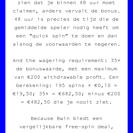
zien dat je binnen 48 uur moet
claimen, anders vervalt de bonus.
48 uur is precies de tijd die de
gemiddelde speler nodig heeft om
een “quick spin” te doen en dan
alsnog de voorwaarden te negeren.
And the wagering requirement: 35×
de bonuswaarde, met een maximum
van €200 withdrawable profit. Een
berekening: 195 spins × €0,10 =
€19,50; 35× = €682,50; minus €200
= €482,50 die je nooit ziet.
Because Bwin biedt een
vergelijkbare free‑spin deal,