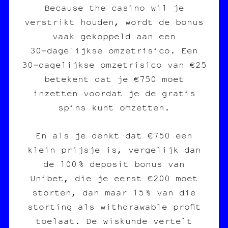
Because the casino wil je
verstrikt houden, wordt de bonus
vaak gekoppeld aan een
30‑dagelijkse omzetrisico. Een
30‑dagelijkse omzetrisico van €25
betekent dat je €750 moet
inzetten voordat je de gratis
spins kunt omzetten.
En als je denkt dat €750 een
klein prijsje is, vergelijk dan
de 100 % deposit bonus van
Unibet, die je eerst €200 moet
storten, dan maar 15 % van die
storting als withdrawable profit
toelaat. De wiskunde vertelt