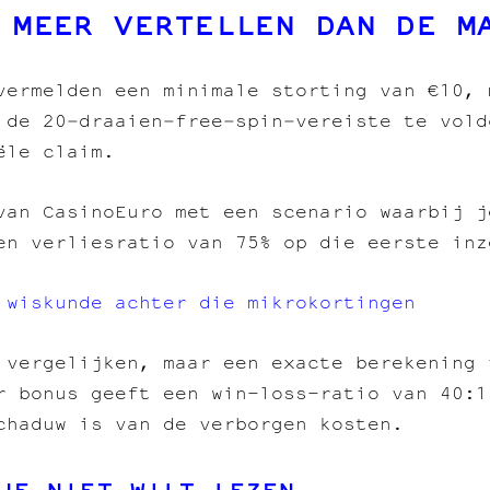
 MEER VERTELLEN DAN DE M
vermelden een minimale storting van €10, 
 de 20‑draaien‑free‑spin‑vereiste te vold
ële claim.
van CasinoEuro met een scenario waarbij j
en verliesratio van 75% op die eerste inz
 wiskunde achter die mikrokortingen
 vergelijken, maar een exacte berekening 
r bonus geeft een win–loss-ratio van 40:1
chaduw is van de verborgen kosten.
JE NIET WILT LEZEN