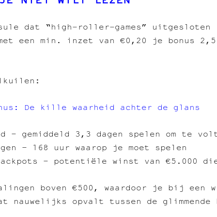
sule dat “high‑roller‑games” uitgesloten 
met een min. inzet van €0,20 je bonus 2,5
lkuilen:
nus: De kille waarheid achter de glans
ld – gemiddeld 3,3 dagen spelen om te vol
agen – 168 uur waarop je moet spelen
jackpots – potentiële winst van €5.000 di
alingen boven €500, waardoor je bij een w
at nauwelijks opvalt tussen de glimmende 