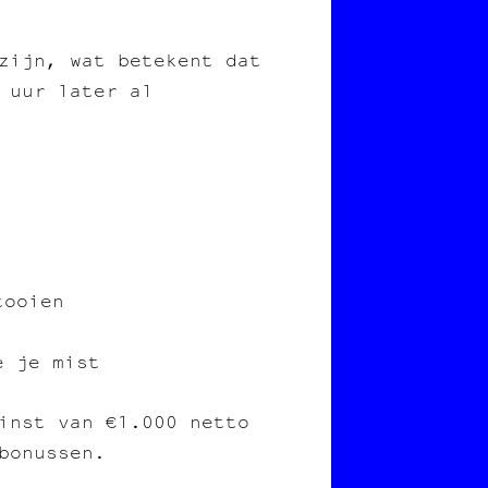
zijn, wat betekent dat
 uur later al
tooien
e je mist
inst van €1.000 netto
bonussen.