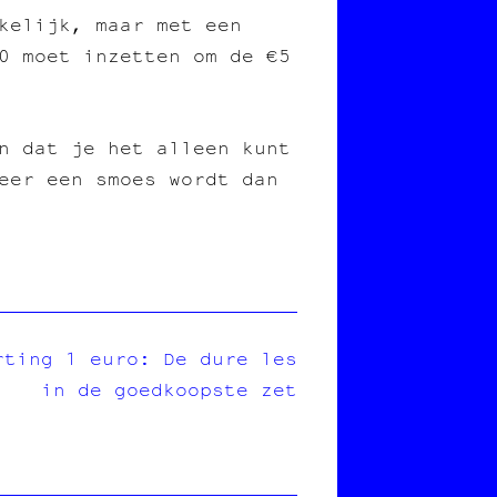
kelijk, maar met een
0 moet inzetten om de €5
n dat je het alleen kunt
eer een smoes wordt dan
rting 1 euro: De dure les
in de goedkoopste zet