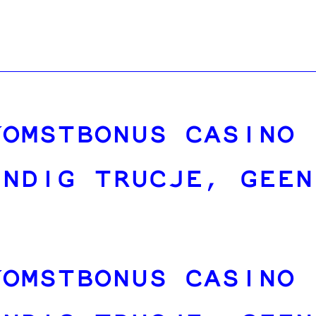
KOMSTBONUS CASINO 
UNDIG TRUCJE, GEEN
KOMSTBONUS CASINO 