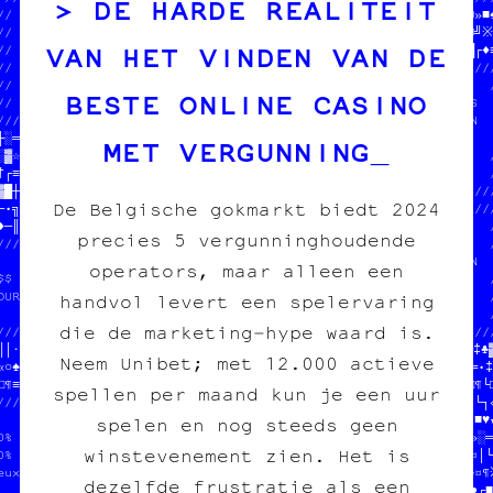
DE HARDE REALITEIT
//              //           //♥†§¤≈█♥●//  toH- ToOr l'imag@ impr
//  DONNE-NOUS  //  $$$      //»•○«☆┼▒•//  A 1  @      U   9C  X\
VAN HET VINDEN VAN DE
//  TON POGNON  //BONE ASBL  //§╚■♥╚‡╬█//Z/////N¥7//O/////V/Q///0
//  STP MERCI   //           //╝╔╚☆╗║═╔//       /////////////////
//  JEAN-CHAT   ///////////////☆»‡│░≈□║///////////              /
BESTE ONLINE CASINO
//   █  ─     ┐ //╬╗█○·§○╝»□«»≡┘│└«♦♥▓╝╬│♠┼♦※·└☆//  DONNE-NOUS  
///////////////////////////////♥///┌※†≡¤┌╝●│♥└■≡//  TON POGNON  
┼░═╔//                           //╚█※╚■§○▓≡┼■¶»//  STP MERCI   
MET VERGUNNING
░▓☆♥//  $$$  DU POGNON  $$$    └ //♥┌═†○▒★─«┘╗●•//  JEAN-CHAT   /
†┌≡·//  POUR COPIE CARBONE ASBL  //║★≈□≈─♥╗┘☆§«║//              /
▓█┼‡//                           //░▒·☆│▓‡≡☆╔●●═/////////////////
De Belgische gokmarkt biedt 2024
─•╗¶///////////////////////////////////////////■/////////////////
♦─║·//                       //              //¤//              /
precies 5 vergunninghoudende
///////////////////////////////  DONNE-NOUS  //╚//  DONNE-NOUS  /
                        //※░•//  TON POGNON  //╔//  TON POGNON  
operators, maar alleen een
$$  DU POGNON  $$$      //»«★//  STP MERCI   //└//  STP MERCI   /
OUR COPIE CARBONE ASBL  //★·╚//  JEAN-CHAT   //▓//  JEAN-CHAT   /
handvol levert een spelervaring
                   ////////////////////////////////             /
die de marketing‑hype waard is.
/////////////////////                           /////////////////
║│·●○★†§╬╝●¶·□┐•★≡※//  JEAN-CHAT ET MOOMIN      ///╝※★┌═┐╬•¶╔‡♣▓
Neem Unibet; met 12.000 actieve
«╬♠═░░▒╚┌※♣♣┼★»╬★»╝//  ONT MANGÉ TOUS LES SOUS  ///┘¶┼♠█·└▒□☆═•‡
═¶≡─≡♥○†═§♠║▒»█▒●♣░//  EN CROQUETTES            ///║╔¤═┼★☆○♠≈□¶└□
spellen per maand kun je een uur
/////////////////////  HELP HELP                ///♠♦○♠┌┘╝●║▒•└┐«
                   //                           ///¶─»┼○╬╚║│»†■♥★
spelen en nog steeds geen
0% transwallon     ////////□†─/♠///★♥♥▒///≈///////·║¤‡¤♠※§··┐»░═
winstevenement zien. Het is
0% légal                //○│┘┼♥※≡╬╗┘¶╝●•┐═○▒☆¶└┘†♦╬═♦≡○¤╔†»─┘¤│└
eux que sur le darkweb  //♥┘○///////////////////////////////■♠¤¶
dezelfde frustratie als een
                        //●▒╗//                       //  //※●┌■