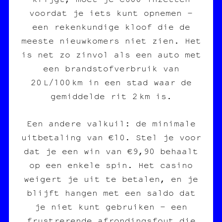
voordat je iets kunt opnemen –
een rekenkundige kloof die de
meeste nieuwkomers niet zien. Het
is net zo zinvol als een auto met
een brandstofverbruik van
20 L/100 km in een stad waar de
gemiddelde rit 2 km is.
Een andere valkuil: de minimale
uitbetaling van €10. Stel je voor
dat je een win van €9,90 behaalt
op een enkele spin. Het casino
weigert je uit te betalen, en je
blijft hangen met een saldo dat
je niet kunt gebruiken – een
frustrerende afrondingsfout die