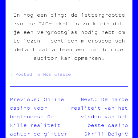
En nog een ding: de lettergrootte
van de T&C‑tekst is zo klein dat
je een vergrootglas nodig hebt om
te lezen – echt een microscopisch
detail dat alleen een halfblinde
auditor kan opmerken.
Posted in Non classé
Previous:
Online
Next:
De harde
casino voor
realiteit van het
NAVIGATION
beginners: De
vinden van het
DE
kille realiteit
beste casino
L’ARTICLE
achter de glitter
Skrill België