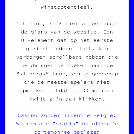
winstpotentieel.
Tot slot, kijk niet alleen naar
de glans van de website. Een
UI‑element dat op het eerste
gezicht modern lijkt, kan
verborgen scrollbars hebben die
je dwingen te zoeken naar de
“withdraw” knop, een eigenschap
die de meeste spelers niet
opmerken totdat ze 30 minuten
kwijt zijn aan klikken.
Casino zonder licentie België:
Waarom die “gratis” beloftes je
portemonnee opblazen