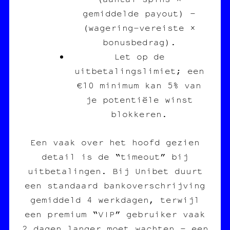
gemiddelde payout) –
(wagering‑vereiste ×
bonusbedrag).
Let op de
uitbetalingslimiet; een
€10 minimum kan 5% van
je potentiële winst
blokkeren.
Een vaak over het hoofd gezien
detail is de “timeout” bij
uitbetalingen. Bij Unibet duurt
een standaard bankoverschrijving
gemiddeld 4 werkdagen, terwijl
een premium “VIP” gebruiker vaak
2 dagen langer moet wachten – een