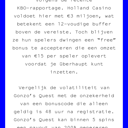
KBO‑rapportage. Holland Casino
voldoet hier met €3 miljoen, wat
betekent een 12‑voudige buffer
boven de vereiste. Toch blijven
ze hun spelers dwingen een “free”
bonus te accepteren die een omzet
van €15 per speler oplevert
voordat je überhaupt kunt
inzetten.
Vergelijk de volatiliteit van
Gonzo’s Quest met de onzekerheid
van een bonuscode die alleen
geldig is 48 uur na registratie.
Gonzo’s Quest kan binnen 5 spins
een payout van 200% genereren,