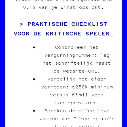
0,1% van je winst opslokt.
PRAKTISCHE CHECKLIST
VOOR DE KRITISCHE SPELER
Controleer het
vergunningnummer; leg
het schriftelijk naast
de website‑URL.
Vergelijk het eigen
vermogen: €250k minimum
versus €3 mil voor
top‑operators.
Bereken de effectieve
waarde van “free spins”:
(aantal spins ×