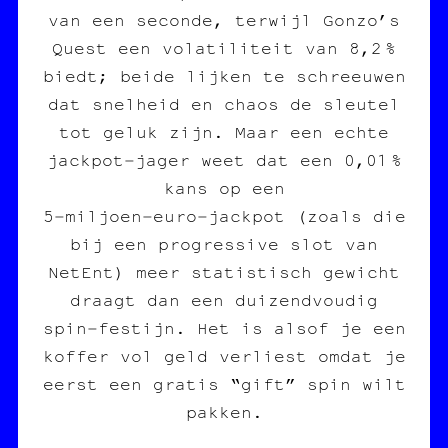
van een seconde, terwijl Gonzo’s
Quest een volatiliteit van 8,2 %
biedt; beide lijken te schreeuwen
dat snelheid en chaos de sleutel
tot geluk zijn. Maar een echte
jackpot‑jager weet dat een 0,01 %
kans op een
5‑miljoen‑euro‑jackpot (zoals die
bij een progressive slot van
NetEnt) meer statistisch gewicht
draagt dan een duizendvoudig
spin‑festijn. Het is alsof je een
koffer vol geld verliest omdat je
eerst een gratis “gift” spin wilt
pakken.