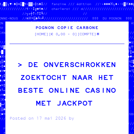
¶┌█║┐♥·♣┼═▒█¶¤▓▓¤┼§♣‡//  fanzine /// édition  //·•♦♦●※┐♦•·○▓♠♣♣╗
/////////////¶··‡╔♠¶♠//  charleroi /// d/////////////////////////
           //┐»┼†☆†‡╚//                 //                       
ONNE-NOUS  //≡※≈▒♣╚○╝/////////////////////  $$$  DU POGNON  $$$ 
ON POGNON  //╔☆┼┌≡┘═♠╔♥░═☆○☆♣╗┘═■║═└≡┼♠♦//  POUR COPIE CARBONE AS
Skip
POGNON COPIE CARBONE
TP MERCI   //※╬‡†»┼♠§♥┼●¤☆║»└╬░※┘▓♣•┼▒╬♦//                      
EAN-CHAT   //†╬┌┌♦·│□☆╔╬□♥┐¤★☆¤·█□‡╔§※║┌////////////////////////
to
[HOME]
[€ 0,00 · 0]
[COMPTE]
           //┘█▒▓♠■╝═•†≈╝†╗●/////////////////////////////////////
content
/////////////‡■★♣┼♦★¤╗└║┐▓¶┌//                            //╬▓♠§‡
┘╝■╚·≡¤★■┼♠└╬§♣♥«╚§═★§╗╗‡╚♠☆//  100% transwallon          //─¶╗▓†
○█·║■═■┘┼♥┼///////////////////////////////                //※╝║★
♣※┘♥★■«░╬─┌//                           //sur le darkweb  //•≈♥•
DE ONVERSCHROKKEN
╗▒♦♣░█═»≈┼★//  $$$  DU POGNON  $$$      //                //★★§‡▓
─‡●≡╬╚┐─¶│★//  POUR COPIE CARBONE ASBL  ////////////////////┼║└«■
♣≈♥┌≡╚┌║│┘█//                           //«╬▒■‡•†♣□★┌¶╬♣░•¶▓┘■═└▒
ZOEKTOCHT NAAR HET
♥┌‡╚╬♥╔╚└¤†///////////////////////////////╝║─│□★/////////////////
■○♥†○▓┘╚═○┘//                           //╚─╬┌≡☆//              /
★≈‡═■╚┐·╔≡●///////////////////////////////♣‡░○●╗//  DONNE-NOUS  /
BESTE ONLINE CASINO
≡└«≡♥─»≡¶♣┼▓┼·≈¤╗♥╔¶¶▒·¶┌»□│▓┼═╗♦─»§●¤※·○§╚┐░‡«♠//  TON POGNON  
○≈■╗■┼//////////////////////////////////┼█■♥□‡♠≈//  STP MERCI   /
MET JACKPOT
░※♦─••//              //              //////////////////////////
▓═┘♦▓║//  DONNE-NOUS  //OJET          //                         
░▒♣≡╗♦//  TON POGNON  //age imprimée  //  $$$  DU POGNON  $$$    
□●≈♦♥≡//  STP MERCI   //              //  POUR COPIE CARBONE ASBL
Posted on
17 mai 2026
by
////////  JEAN-CHAT   //////////////////                         
      //              ///█│┐○·┐≡※«┼★╔□//////////////////////////
  PAPI///////////////////★│╝■¤☆┌‡┘╔☆¤·//                       //
  fanzine /// édition  //♣☆╚┼†«╚≈█┼•†≡///////////////////////////