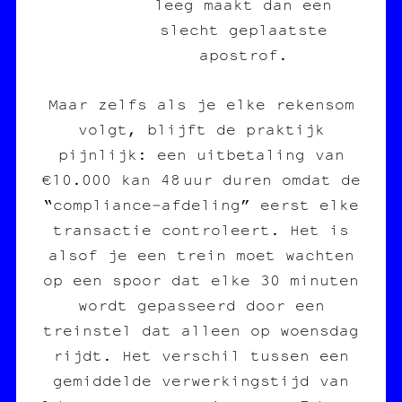
leeg maakt dan een
slecht geplaatste
apostrof.
Maar zelfs als je elke rekensom
volgt, blijft de praktijk
pijnlijk: een uitbetaling van
€10.000 kan 48 uur duren omdat de
“compliance‑afdeling” eerst elke
transactie controleert. Het is
alsof je een trein moet wachten
op een spoor dat elke 30 minuten
wordt gepasseerd door een
treinstel dat alleen op woensdag
rijdt. Het verschil tussen een
gemiddelde verwerkingstijd van