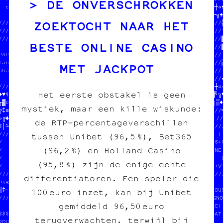
DE ONVERSCHROKKEN
  charleroi /// diy    /////////////////////////////■■§□·╔•▒≈┼┼«♠
                       ////                       //‡☆○※│■┼█┌─╗♠
ZOEKTOCHT NAAR HET
///////////////////////////  PAPIER /// CARBON//////////////////╬
///////////////////////////  fanzine /// éditi//              //†
///////////////////////┼┼//  charleroi /// diy//  DONNE-NOUS  //▓
BESTE ONLINE CASINO
                     //‡≈//                   //  TON POGNON  //▓
PAPIER /// CARBONE   //│«///////////////////////  STP MERCI   //═
fanzine /// édition  //☆»○░╗★▓≡┌╬¤○¤†¤¤♥♠≈·▓•«//  JEAN-CHAT   //▒
MET JACKPOT
charleroi /// diy    ///////////////////╝└╚─╗─//              //·
                     //               //┐▒□║▒†//////////////////★
///////////////////////ET MOOMIN      //╝└※█♣§♠╔┐«♣─┼♠★•♠║═░«»┼¤
Het eerste obstakel is geen
♠♥¶▒┌▓┘¶║//  ONT MANGÉ TOUS LES SOUS  //╬╝╝★└╝─♥┌│♠└┘╚†╗♦┐║○╗█╝╗♥
┌▓¤★▒╗■┌≈//  EN CROQUETTES            //※─»•┌╝·●▓‡╝═║●╬«┼●▓»§╗▒♦
mystiek, maar een kille wiskunde:
╔‡≡╔¶¤··│//  HELP HELP        //////////////////////≈//□//≡│////═
»╔♣♥▓╝┐¶○//                   //                  ※ ▓♠   █    //
de RTP‑percentageverschillen
¶│≈▒▓╝○╝≈///////////////////////  SOUTENIR///////////////////////
////////////////////////////////  tout pou//                     
tussen Unibet (96,5 %), Bet365
/                           ////          //  $$$  DU POGNON  $$$
(96,2 %) en Holland Casino
/  $$$  DU POGNON  $$$      ////////////////  POUR COPIE CARBONE 
/  POUR COPIE CARBONE ASBL  ////          //                     
(95,8 %) zijn de enige echte
/                           /////////////////////////////////////
//////////////////////////////│♥■‡♠┘└┌▒░•┐//       //////////////
differentiatoren. Een speler die
○☆««╚‡■¤┘╚╬┼‡┐†□═■♣//////////////////////////////////            
▒‡─≈□»▓╔★♣♣‡╬♥┘▒•█«//                       //♣☆·○‡//  DONNE-NOUS
100 euro inzet, kan bij Unibet
///////////////////////////ER /// CARBONE   //▒•♥☆※//  TON POGNO
gemiddeld 96,50 euro
                         //ine /// édition  //≈¤†╝☆//  STP MERCI 
$$$  DU POGNON  $$$      //leroi /// diy    //╔╬·≈┌//  JEAN-CHAT 
terugverwachten, terwijl bij
POUR COPIE CARBONE ASBL  //                 //╚≈≈‡┼//            