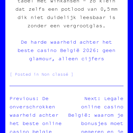
tabel met winkansen – zo klein
dat zelfs een potlood van 0,5 mm
dik niet duidelijk leesbaar is
zonder een vergrootglas.
De harde waarheid achter het
beste casino België 2026: geen
glamour, alleen cijfers
Posted in Non classé
Previous:
De
Next:
Legale
onverschrokken
online casino
NAVIGATION
waarheid achter
België: waarom je
DE
het beste online
bonusjes moet
L’ARTICLE
casino belgie
negeren en je