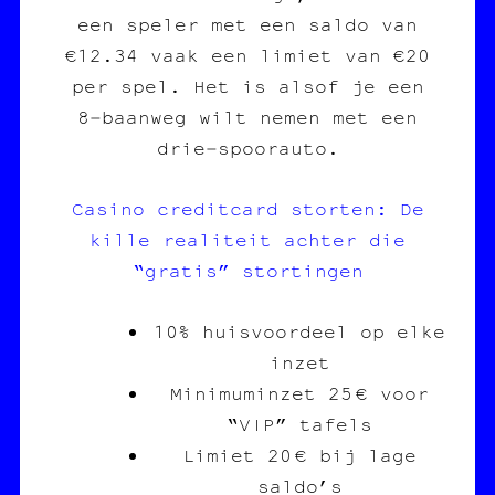
een speler met een saldo van
€12.34 vaak een limiet van €20
per spel. Het is alsof je een
8‑baanweg wilt nemen met een
drie‑spoorauto.
Casino creditcard storten: De
kille realiteit achter die
“gratis” stortingen
10% huisvoordeel op elke
inzet
Minimuminzet 25 € voor
“VIP” tafels
Limiet 20 € bij lage
saldo’s