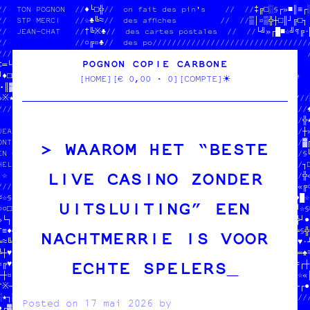
//  TON POGNON  //♦└□╬//  on fait des pin's    //  //‡╔□░§┌»■║≡┌░
//  STP MERCI   //☆♣╚≈//  des affiches         //  //▒│¤▒╬┼□║┘╔□┐

//  JEAN-CHAT   //†╚※♣//  des cartes postales  //  //└╝┌┌█■☆╝¶╔·█
//              //○╔¤♣//  des po/////////////////////////////////
//////////////////•»●¤//        //                              /
Skip
POGNON COPIE CARBONE
‡═└≡═│─※«»┌»·■╔♥╚♥╗•★•////////////  SOUTENIR LE PROJET          «
╝♦□□┐┌┼☆┌☆★♦●└※»‡■□█¶¤≡▒║♦■¤«╚╝╚//  tout pour l'image imprimée  /
to
[HOME]
[€ 0,00 · 0]
[COMPTE]
╝♥▓─·░╔○≈★╬║※─¶□│╬┘┼♠»╔║●«┼¶┐♠╬│//                              
content
»※★¶♦┘♠└▒█≡╔★┘█☆╗╚☆●¶♣»†│≡‡☆└┌¤♥////////////////////////////////░
//////////////////////////////╗┘////////////////////////////////♠
                         // ///////////////////////////////////╬★
JEAN-CHAT ET MOOMIN      // ///                              ┼/┼»
WAAROM HET “BESTE
ONT MANGÉ TOUS LES SOUS  // ///  SOUTENIR LE PROJET         ┼»/▓╔
EN CROQUETTES            // ///  tout pour l'image imprimée  //§╚
HELP HE////////////////////////                              //┐□
LIVE CASINO ZONDER
 ☆   ╬§//              ////  //////////////////////////////////╬«
///●/┐///  DONNE-NOUS  ////NE   //≈«╚▓┘«╗//              //○¤─«╔○
≈☆─└┐≈≈//  TON POGNON  //ition  //▒┼★≡┐─※//  DONNE-NOUS  //‡★♦█☆♦
UITSLUITING” EEN
○○□└○★†//  STP MERCI   //diy    //╗╝•¶※★░//  TON POGNON  //▒█╝☆§■
»└┐●┘╚┘//  JEAN-CHAT   //       //§☆┘╬※┘■//  STP MERCI   //╬│╬┘●☆
NACHTMERRIE IS VOOR
†≡♦┐╬«┘//              ///////////└★─■╗¶※//  JEAN-CHAT   //╝══§╬♦
═≈╚●·○┼/////////////////////////////////////             //■╗♦♥·┘
╚┼♥†¤●┘☆░•//                              /////////////////¤●»═♦≈
ECHTE SPELERS
¤╗♥≡»─≡♥┌※//  SOUTENIR LE PROJET          //●▒☆┌†╚╝╬«┌□§└░○†☆≈┌┼★
┼┼¤»≡★«★»□//  tout pour l'image imprimée  //╚♥○•♣═█■═╬»┘§╔█└†♥☆«│
█※─╔♠¤▓♠▒░//                              //≈§▒†┐•»┐●♥╚─♥§█♦┘─┌●»
░★┐▒★□○└▓○///////////////////////////////////////////////////////
Posted on
17 mai 2026
by
●┌▓╚┌┌†○┐─///////////////////////////※//                         