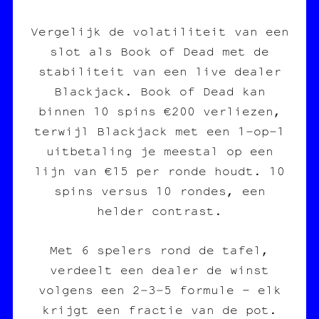
Vergelijk de volatiliteit van een
slot als Book of Dead met de
stabiliteit van een live dealer
Blackjack. Book of Dead kan
binnen 10 spins €200 verliezen,
terwijl Blackjack met een 1‑op‑1
uitbetaling je meestal op een
lijn van €15 per ronde houdt. 10
spins versus 10 rondes, een
helder contrast.
Met 6 spelers rond de tafel,
verdeelt een dealer de winst
volgens een 2‑3‑5 formule – elk
krijgt een fractie van de pot.