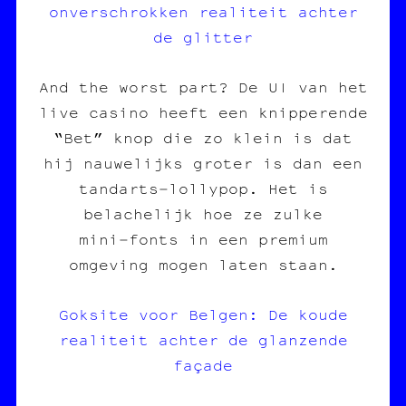
onverschrokken realiteit achter
de glitter
And the worst part? De UI van het
live casino heeft een knipperende
“Bet” knop die zo klein is dat
hij nauwelijks groter is dan een
tandarts‑lollypop. Het is
belachelijk hoe ze zulke
mini‑fonts in een premium
omgeving mogen laten staan.
Goksite voor Belgen: De koude
realiteit achter de glanzende
façade