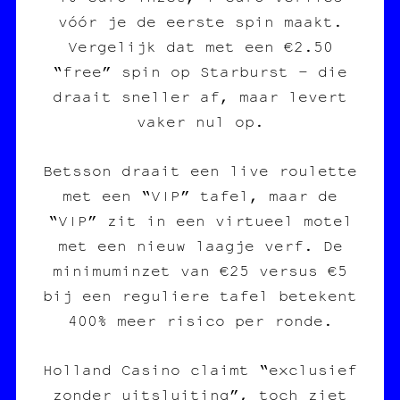
vóór je de eerste spin maakt.
Vergelijk dat met een €2.50
“free” spin op Starburst – die
draait sneller af, maar levert
vaker nul op.
Betsson draait een live roulette
met een “VIP” tafel, maar de
“VIP” zit in een virtueel motel
met een nieuw laagje verf. De
minimuminzet van €25 versus €5
bij een reguliere tafel betekent
400% meer risico per ronde.
Holland Casino claimt “exclusief
zonder uitsluiting”, toch ziet