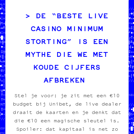
»┐¤╚//              //─»≡•≡※※•║·//  charleroi /// diy    //     
■╝┐▒//////////////////┼║≈†│///////                       ////////
DE “BESTE LIVE
└♥○╗/////////////////////////   //////////////////////////««╬○┌♣╬
♦░¤▒//                     //  $$$  DU POGNON  $$$      //▒╝░█♥«★
╬¶»▓//  PAPIER /// CARBONE //  POUR COPIE CARBONE ASBL  //♦┐╗≡○»■
CASINO MINIMUM
«★╝┼//  fanzine /// édition//                           //┐┘≈╬»‡│
≡□•□//  charleroi /// diy  ///////////////////////////////░║♥▒┘♠¤
♣█§‡//                       //»└♣§☆┐└•╔┐░┌┌╬«└•█♦▒†§┼§○┘•♠■♠♥┌†»
STORTING” IS EEN
※╬≈†///////////////////////////♠╝¤※╝▓░─│☆║☆║●≡╔╔┘♥·╔«○│♠▒║█┌╗║╝╗
┘♥☆¶┐╔□┘♣┐│╗═╝□¶♣☆┌§▓≡§※«■≡═•▒///////////////////////////////□‡═
MYTHE DIE WE MET
•‡┼■≡≈○═≡•▓┌┐┐♣·░»▓─†♦★█○‡█▒«†//                           //╔‡»«
□║☆///////////////////////////////$$$  DU POGNON  $$$      //┼※♥
╚«≡//                           //POUR COPIE CARBONE ASBL  //┼╗│≈
KOUDE CIJFERS
■░≈//  JEAN-CHAT ET MOOMIN      //                         //♣‡╔
†╝┘//  ONT MANGÉ TOUS LES SOUS  /////////////////////////////▓═•≡
※»†//  EN CROQUETTES            //┌●○└≡┘¶═▒¤░╝☆▓≡▓●┼┘░«†□≈※·≈»│╚
AFBREKEN
╝«│//  HELP HELP                //♦┘♠■///////////////////////////
┌♥│//                           //─▒§¶//                         
¤╔♦///////////////////////////////P72%//@XH$$  DU POGNON  $$$    
Stel je voor: je zit met een €10
│†─♣♦┐│¤●═┘═//          V*LVK#17SI=DVLYV@/ZOUR COPIE CARBONE ASBL
│†≈»▒□░♦¶‡█≈//  73₿Q7OY3&H€F€E  $N8     2/S                      
budget bij Unibet, de live dealer
•¶†·★┌♣·«»┌★//  *OY₿|R=Q&K ¥075I09ZPN¥% 5////////////////////////
┐‡○■║•▒┐└≡┌╔//  4%T JR$-JM  ZO$ +X¥Y€G  J/Etion  //▓♦§♣☆│▓♠●┼★┘●█
draait de kaarten en je denkt dat
▒♦•░¤┌┐·┌▓≈┐//UUME2¥$J&B//8UCVA5C6T$NKH$//7iy    //╝★«♠└┘╔┌¶¤╔╬§¤
/////////////////////////// JEAN-CHAT   //       //╚○└╝♥★│»░╬╝»≈░
die €10 een magische sleutel is.
                         //             //////////////•♠└╚│░†│○†▓
Spoiler: dat kapitaal is net zo
$$$  DU POGNON  $$$      /////////////////          ♣/▒▒═☆┌┐█☆¶█·
POUR COPIE CARB▒NE ASBL  //$$$  DU POGNON  $$$     §/†○★♦═·╬╝¶└□┌