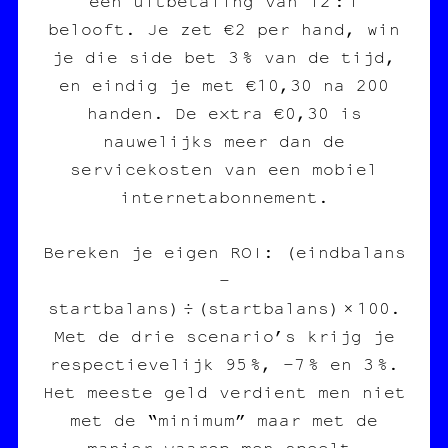
een uitbetaling van 12 : 1
belooft. Je zet €2 per hand, win
je die side bet 3 % van de tijd,
en eindig je met €10,30 na 200
handen. De extra €0,30 is
nauwelijks meer dan de
servicekosten van een mobiel
internetabonnement.
Bereken je eigen ROI: (eindbalans
–
startbalans) ÷ (startbalans) × 100.
Met de drie scenario’s krijg je
respectievelijk 95 %, -7 % en 3 %.
Het meeste geld verdient men niet
met de “minimum” maar met de
manier waarop men speelt.