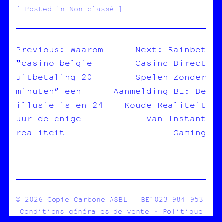
Posted in Non classé
Previous:
Waarom
Next:
Rainbet
“casino belgie
Casino Direct
NAVIGATION
uitbetaling 20
Spelen Zonder
DE
minuten” een
Aanmelding BE: De
L’ARTICLE
illusie is en 24
Koude Realiteit
uur de enige
Van Instant
realiteit
Gaming
© 2026 Copie Carbone ASBL | BE1023 984 953
Conditions générales de vente
·
Politique