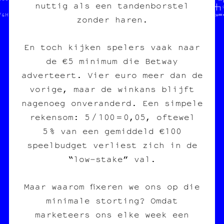
nuttig als een tandenborstel
                   • ┐   //POUR COPIE CARBONE ASBL  /§»╚╝≡▒═╝└┼┐☆
///////////////////////////                         //╚☆═•·○┘♦»═
zonder haren.
En toch kijken spelers vaak naar
de €5 minimum die Betway
adverteert. Vier euro meer dan de
vorige, maar de winkans blijft
nagenoeg onveranderd. Een simpele
rekensom: 5 / 100 = 0,05, oftewel
5 % van een gemiddeld €100
speelbudget verliest zich in de
“low‑stake” val.
Maar waarom fixeren we ons op die
minimale storting? Omdat
marketeers ons elke week een