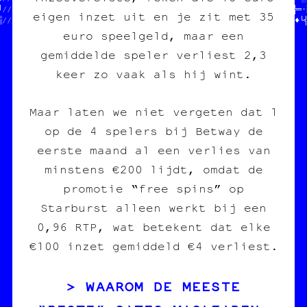
╝//  JEAN-CHAT ET MOOMIN      //╬≈┼╬┘¶■╗▒╚§※┌╝┌♣□■♦│║†─□★•═╝■╬═│░
eigen inzet uit en je zit met 35
▒//  ONT MANGÉ TOUS LES SOUS  //┌●▓≈▒╝†≡□‡╔♥☆■┼═░«║█¤┼≈≡•┌«╬·☆♦└
euro speelgeld, maar een
gemiddelde speler verliest 2,3
keer zo vaak als hij wint.
Maar laten we niet vergeten dat 1
op de 4 spelers bij Betway de
eerste maand al een verlies van
minstens €200 lijdt, omdat de
promotie “free spins” op
Starburst alleen werkt bij een
0,96 RTP, wat betekent dat elke
€100 inzet gemiddeld €4 verliest.
WAAROM DE MEESTE