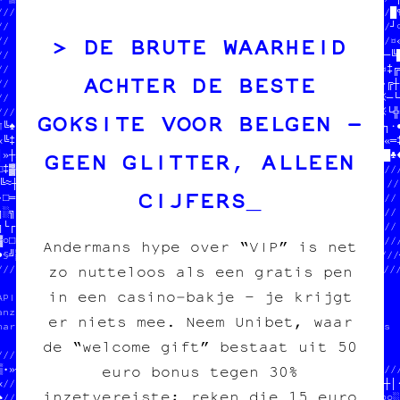
///////////  EN CROQUETTES            // COPIE CARBONE ASBL  //█¶
//       //  HELP HELP                //                     //┘○
DE BRUTE WAARHEID
//  DONNE//                           /////////////////////////¤«
//  TON P///////////////////////////////░//////////////////≈♠┌─╚█
//  STP MERCI   //╝▒╚●☆●╚●♠†┌┐†※♣┼┌●═«○★☆//              //●┘¤‡╔═
ACHTER DE BESTE
//  JEAN-CHAT   //●☆░★«┐║‡╬‡─§≈┼║※♣┘┐┐¶║♣//  DONNE-NOUS  //└‡•╔┼╚
//              ///////////////////////////  TON POGNON  //□★□─└┐
//////////////////                       //  STP MERCI   //╗─※└╬•
GOKSITE VOOR BELGEN –
¶╚♠†»•☆┼♠♣┼─╬═•╔//  $$$  DU POGNON  $$$  //  JEAN-CHAT   //○¤═┐·≡
«╚‡†♠┌╝★■‡≈■·¶█─//  POUR COPIE CARBONE AS//              //♥♦■«═‡
GEEN GLITTER, ALLEEN
│»┼»╝█└♠║┼╔‡//////                       //////////////////┼·♥█§♦
□♣▓♣‡═»♦¤│█╗//  /////////////////////////////////////////////////
╚≈┼└♦♣┐┐♥░§╬//  PAPIER /// CARBONE   //                       // 
CIJFERS
•□═¶□┌•♦»※§▓//  fanzine /// édition  //  PAPIER /// CARBONE   // 
╗░╗¤‡○♥·■★♠¤//  charleroi /// diy    //  fanzine /// édition  // 
※└┌└╗·╚┘█═┐┌//                       //  charleroi /// diy    // 
▓○□«♣▒╚●●■─╚///////////////////////////                       ///
Andermans hype over “VIP” is net
●§╝▒─¶╚★□│☆★♣●═□♦┼«╬─╗■○─╚▒♣┌★█«♣※╬♠†///♥//▒///║§////┼╗/////////┐
zo nutteloos als een gratis pen
//////////////////////≈•║■♥○★└※┼╬╝※♦¤♥▓★////////////////////////
                    //┼·§╝¤•┼─§≈»▓■●░○♣┼//                       
in een casino‑bakje – je krijgt
APIER /// CARBON//////////////////////////////////t des pin's    
anzine /// éditi//                              //fiches         

er niets mee. Neem Unibet, waar
harleroi /// diy//  SOUTENIR LE PROJET          //rtes postales  
                //  tout pour l'image imprimée  //sters          
de “welcome gift” bestaat uit 50
//////////////////                              //               
euro bonus tegen 30%
▒•»─╬─░╚‡╗¤╔╗¤▒♦/////////////////////////////////////////////////
«///////////////////////////////             //≈♣¤┼‡≈┼╬·☆†○┌┼»┼│·
inzetvereiste; reken die 15 euro
♠//                           /////////////////※║¶└♥┐†╬«‡♦¶♠·○○░╔