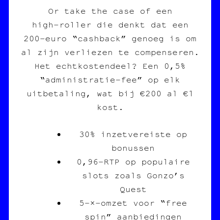
Or take the case of een
high‑roller die denkt dat een
200‑euro “cashback” genoeg is om
al zijn verliezen te compenseren.
Het echtkostendeel? Een 0,5%
“administratie‑fee” op elk
uitbetaling, wat bij €200 al €1
kost.
30% inzetvereiste op
bonussen
0,96‑RTP op populaire
slots zoals Gonzo’s
Quest
5‑×‑omzet voor “free
spin” aanbiedingen