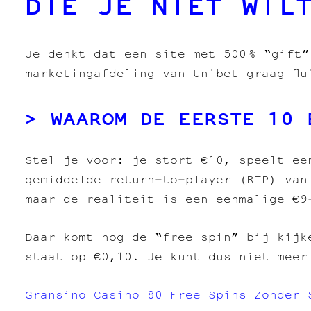
DIE JE NIET WIL
Je denkt dat een site met 500 % “gift
marketingafdeling van Unibet graag flu
WAAROM DE EERSTE 10 
Stel je voor: je stort €10, speelt ee
gemiddelde return‑to‑player (RTP) van
maar de realiteit is een eenmalige €9
Daar komt nog de “free spin” bij kijk
staat op €0,10. Je kunt dus niet meer
Gransino Casino 80 Free Spins Zonder 