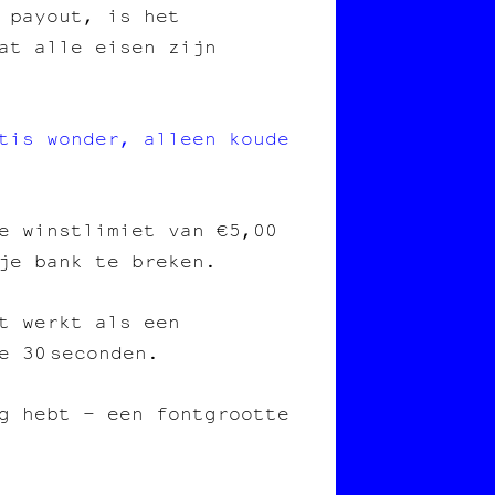
 payout, is het
at alle eisen zijn
tis wonder, alleen koude
e winstlimiet van €5,00
je bank te breken.
t werkt als een
e 30 seconden.
g hebt – een fontgrootte