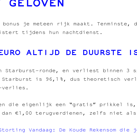
T GELOVEN
” bonus je meteen rijk maakt. Tenminste, 
istert tijdens hun nachtdienst.
EURO ALTIJD DE DUURSTE I
n Starburst‑ronde, en verliest binnen 3 s
 Starburst is 96,1 %, dus theoretisch ver
‑verlies.
en die eigenlijk een “gratis” prikkel is,
 dan €1,00 terugverdienen, zelfs niet als
Storting Vandaag: De Koude Rekensom die j