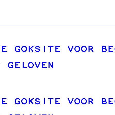
TE GOKSITE VOOR BE
T GELOVEN
TE GOKSITE VOOR BE