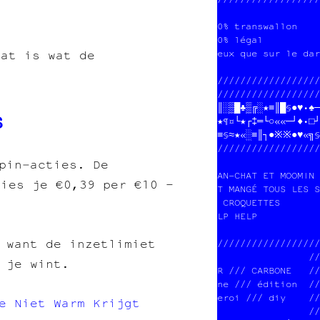
0% transwallon    
0% légal          
eux que sur le dar
dat is wat de
//////////////////
//////////////////
║░▒█♣▒╔░★≡║█§●♥•♠─
S
★¶═└★┌‡═└○««─»♦•□┘
≡§≈★«░≡║┐●※▓●♥«╗§»
//////////////////
pin‑acties. De
AN-CHAT ET MOOMIN 
lies je €0,39 per €10 –
T MANGÉ TOUS LES S
 CROQUETTES       
LP HELP           
 want de inzetlimiet
//////////////////
                //
 je wint.
R /// CARBONE   //
ne /// édition  //
eroi /// diy    //
e Niet Warm Krijgt
                //