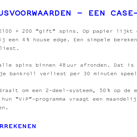
USVOORWAARDEN – EEN CASE
€100 + 200 “gift” spins. Op papier lijkt 
ij een 4 % house edge. Een simpele bereken
liest.
alle spins binnen 48 uur afronden. Dat is
 je bankroll verliest per 30 minuten spee
draait om een 2‑deel‑systeem, 50 % op de e
 hun “VIP”‑programma vraagt een maandelij
en.
RREKENEN