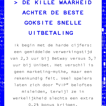
DE KILLE WAARHEID
                        //N POGN//                       //////»┐
//////////////////////////P MERC/////////////////////////////○*/6
ACHTER DE BESTE
╔░••≡┼♥┘※«»┌♥╝○□•═┘≈//  JEAN-CHAT //                       WD €/
†╚□///////////////////            //  $$$  E9 BO4$OB  ¥$8   + %IJ
║═♦//              /////////////////  ¥OXR CYP₿E CARBOZE AX8+F /X
GOKSITE SNELLE
═╗»//  DONNE-NOUS  //PIER /// CARB//  U I  XW Y#  X0V &    KW8₿/M
♥♠┘//  TON POGNON  //nzine /// édi/////RM₿/XB$//$X///K/₿//2//K///
¤‡╗//  STP MERCI   //arleroi /// d//                       //♥█¤╔
UITBETALING
«¤※//  JEAN-CHAT   //////////////////////////////////////////¶┼♥
●└¶//              //              //           //♥╝§«║♠░†«≈«○║│«
○♠·//////////////////  DONNE-NOUS  //OOMIN      //†▓§╚═»─■░≡╬═┐♣─
Ik begin met de harde cijfers:
═┐¤¶•★«▒╬╚§║┘╗□░═•╝//  TON POGNON  // LES SOUS  //·═└¤║═★«♣«┼¤╬░‡
///////////////¶/≈┘/////////ERCI   //           //※○■║»╚☆╝≡※■○§╝
een gemiddelde verwerkingstijd
                          //CHAT   //        //////////////////■♣
 JEAN-CHAT ET MOOM○N      //       //        //              //¶
van 2,3 uur bij Betway versus 5,7
 ONT MANGÉ TOUS L¶S SOUS  /////////////////////  DONNE-NOUS  //※
 EN CROQUETTES ┼┐         //♥☆»·♠│─░┘■○■│♥¤○·//  TON POGNON  //█·
uur bij Unibet. Het verschil is
 HELP HELP                ///////////┼┌≡♥•●¤▓//  STP MERCI   //╚┘
geen marketing‑mythe, maar een
                          //       //■■♦†☆†┐┌//  JEAN-CHAT   //┼╚
////////////////////////////N      //·█┐╚░┌┌·//              //│»
rekenkundig feit. Veel spelers
†·☆¤╝†//  ONT MANGÉ TOUS LES SOUS  //†║≈░┘†○‡//////////////////█·
※╬▒≈╝♠//  EN CROQUETTES            //╚┘☆¤█≡▓│·•║╗▓▓╝※¶«╬─■»╝▓║▓╬
laten zich door “VIP” beloftes
┘║░★»†//  HELP HELP                //★♣─¶¶─¤♦♣║♦▒╚»┐♣╬▓※※╚□┘╔║♠‡
/////////////////₿3/////D/         ///////////////////////////¤○♦
misleiden, terwijl ze in
/               C      1/////////////                       //♦†║
werkelijkheid slechts een extra
/  on YVA@TWeT D$n'13TN /////////////  PAPIER /// CARBONE   //╝♣╚
/  @=s afPi#QeA*D8*     //         //  fanzine /// édition  //§┐┌
0,2% bonus krijgen.
/  d#s Yart6F pX$Ka4es  //R /// CAR//  charleroi /// diy    //♦┼▒