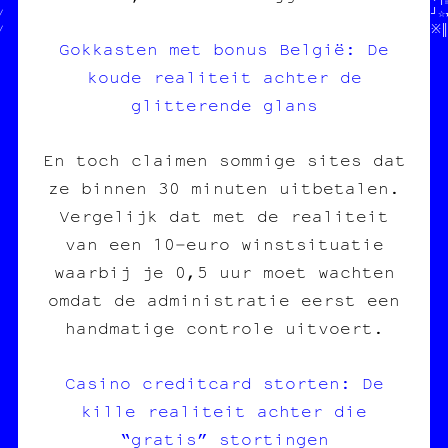
/  =es&poVterF ₿Y €     //ne /// éd//                       //┘☆★
/                9    C\/Qeroi /// ///////////////////////////※║
Gokkasten met bonus België: De
koude realiteit achter de
glitterende glans
En toch claimen sommige sites dat
ze binnen 30 minuten uitbetalen.
Vergelijk dat met de realiteit
van een 10‑euro winstsituatie
waarbij je 0,5 uur moet wachten
omdat de administratie eerst een
handmatige controle uitvoert.
Casino creditcard storten: De
kille realiteit achter die
“gratis” stortingen