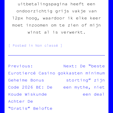
uitbetalingspagina heeft een
ondoorzichtig grijs vakje van
12px hoog, waardoor ik elke keer
moet inzoomen om te zien of mijn
winst al is verwerkt.
Posted in Non classé
Previous:
Next:
De “beste
Eurotiercé Casino
gokkasten minimum
NAVIGATION
Geheime Bonus
storting” zijn
DE
Code 2026 BE: De
een mythe, niet
L’ARTICLE
Koude Wiskunde
een deal
Achter De
“Gratis” Belofte