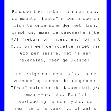
Because the market is saturated,
de meeste “beste” sites proberen
zich te onderscheiden met flashy
graphics, maar de daadwerkelijke
ROI (return on investment) blijft
0,73 bij een gemiddelde inzet van
€25 per sessie. Het is een
rekenslag, geen geluksspel.
Het enige dat echt telt, is de
verhouding tussen de aangeboden
“free” spins en de daadwerkelijke
omzet‑vereiste. Een 1:1
verhouding is een mythe; de
realiteit is vaak 1:3 of zelfs