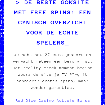
DE BESTE GOKSITE
└/////////////////////////////////////////////└╚█//  ONT MANGÉ TO
╝│╔‡╔♦§▒§※│☆//  SOUTENIR LE PROJET          //║▒╗//  EN CROQUETT
MET FREE SPINS: EEN
♠╝§═╝●╝└─•║¤//  tout pour l'image imprimée  //═▓≈//  HELP HELP   
○╗╚•█┘┼█»─¤└//                              //│●†//              
┐§♣///////////////////////////////////////////┘═─////////////////
CYNISCH OVERZICHT
┘║¶//              //║†♦¤○≡○○║¤»│█☆□¶╔░♦※═●░┘‡♠♥»╗▓▓│╔«┼★¤○§╗○●♠
▒¤□//  DONNE-NOUS  //░┌★▒♥═┐┘★†═♥♥※•♠▒│●█•●●╗§≈¶□╔┌╝┌╚¤┘╝»‡«█♥·╔
«■♥//  TON POGNON  //★●♠‡·▓═○┐///////////////////////////•┐─♦•¶░▓
VOOR DE ECHTE
▒●■//  STP MERCI   //♣●·▒█┐░†│//                       //¤•╝♥‡║¶╗
□╚»//  JEAN-CHAT   //□□¶□¤█╬□†//  on fait des pin's    //•┐│♣¤‡═▓
SPELERS
†○•//              //╔▒▓♣■┌≈╔└//  des affiches         //▓█·╚•■·≈

////////////////////////////////  des cartes postales  //═♠└█╔□┘§
                     O/     ////  des posters          //─│╬╔¶«§└
PHXEE3 /// C8R7DQ%   S/     ////                       //└║♠●░»♦«
Je hebt net 27 euro gestort en
f&nKinK7/OZ éditHon  %€mée  ///////////////////│╬//★/////╗┐░╔║└※
9haUMer-₿ ER/ MXI    X/     //TON POGN///////////////////////////
verwacht meteen een berg winst.
V 1XV +K¥A  XNWXFS*  /////////STP MERC//                       //
//1/R|/3//S≡=$|EX2/@/G-※«║//  JEAN-CHA//  on fait des pin's    /
Het reality‑check‑moment begint
╔†□○┌♥┐♥┐○┼•♦‡¤─†┐≈§☆¶♥♣‡■//          //  des affiches         //

zodra de site je “VIP”‑gift
««♠○†☆═·♥‡╗☆●★≡¶♦╗♥†┐»★※♥¤//////////////  des cartes postales  /
¤※♥┘♣│□☆─§░╚•///////////////////////////  des posters          /
aanbiedt: gratis spins, maar
•‡※▒≡┘■•»†┼╔─//                       //                       /
└≡♦•║‡□†★═┌═«//  SOUTENIR LE PROJET   ///////////////////////////
zonder garanties.
♥▒┼♥☆○☆♥▒♠«└─//  tout pour l'image imprimée  //▒※┌☆»≈└♣☆♣☆·≈│♥┘○
♦¶╬§║§╝♣□□※†░//                              //┘»§†««╬╬☆□╬«※·▓│♦
≈§▓•♠■§░○§╬│★//////////////////////////////////////////////////│
Red Dice Casino Actuele Bonus
/////////////////////////////////                           ///░▒
                       //     ///  JEAN-CHAT ET MOOMIN      ///♦≡