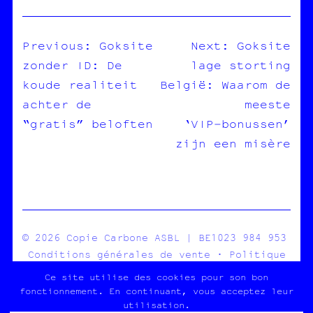
Previous:
Goksite
Next:
Goksite
zonder ID: De
lage storting
NAVIGATION
koude realiteit
België: Waarom de
DE
achter de
meeste
L’ARTICLE
“gratis” beloften
‘VIP‑bonussen’
zijn een misère
© 2026 Copie Carbone ASBL | BE1023 984 953
Conditions générales de vente
·
Politique
de confidentialité
Ce site utilise des cookies pour son bon
fonctionnement. En continuant, vous acceptez leur
utilisation.