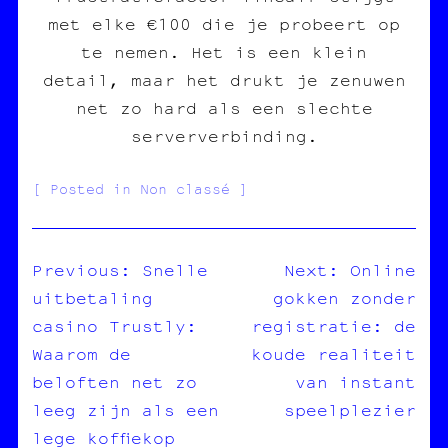
met elke €100 die je probeert op
te nemen. Het is een klein
detail, maar het drukt je zenuwen
net zo hard als een slechte
serververbinding.
Posted in Non classé
Previous:
Snelle
Next:
Online
uitbetaling
gokken zonder
NAVIGATION
casino Trustly:
registratie: de
DE
Waarom de
koude realiteit
L’ARTICLE
beloften net zo
van instant
leeg zijn als een
speelplezier
lege koffiekop