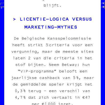
╗//////////////////JEAN-CHAT   ///  HELP HELP                //♦║
blijft.
┐╗═«★≡†║┌╝♥└♣·♣//              ///                           //♠
LICENTIE‑LOGICA VERSUS
MARKETING‑MYTHES
De Belgische Kansspelcommissie
heeft strikt 5 criteria voor een
vergunning, maar de meeste sites
laten 2 van die criteria in het
stof bijten. Neem Betway: hun
“VIP‑programma” belooft een
jaarlijkse cashback van 5 %, maar
de gemiddelde speler krijgt net
0,3 % terug – een verschil van
4,7 % dat zich vertaalt in €47
per €1 000 inzet.