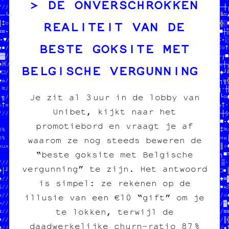
DE ONVERSCHROKKEN
/////////////////////////////////////////////////////  //★★░¶≡─┼┌
§♦└╬♥♥║╔♣¶☆♦¶█★○▒□┼♦·□≈†▒///                       //////··▒▒§╚≈★
REALITEIT VAN DE
║‡○●╝╬══♦╚·│┼·≡─═╬‡†╔┐•♥«‡//  on fait des pin's    //●└★≡«●·☆♥╬░■
≡≡•§≡♣└○§※≈†¶▓§♥※█╝□─»♦†┐║//  des affiches         //─«■«╚»«│═■┼▒
•♥//////////////////▓╔□═¶╬//  des cartes postales  //║○▒☆»□║★‡•░☆
BESTE GOKSITE MET
♠●//              //┌╗┐╚○╗//  des posters          //┘‡·≡¶┌▓╬※○†└
▓▓//  DONNE-NOUS  //┐○※¶■─//                       //░☆╬«•░█╝┼┌■═
♠※//  TON POGNON  //♥‡╝≈╬╚///////////////////////////♣○≡§※†·╚«┼┐
BELGISCHE VERGUNNING
♥□//  STP MERCI   //»★≡·♥☆▒¤░///////////////////////////♦╝─═╗░♠╝╝
♠»//  JEAN-CHAT   //■┐¤§♦▒═†╬//                       //«└□╚╔♣┐╗╬
┐≈//              //┌┐└┐♣«※┘¶//  PAPIER /// CARBONE   //▓•†╝┐╗·┼▓
Je zit al 3 uur in de lobby van
┘╗//////////////////«█♥·┌♥¤║□//  fanzine /// édition  //★─┼╚┘†└○♣
☆†¤•«□•≡═┼♠†▒┐¶»○¤«¤·▒¤╚♣└»※≡//  charleroi /// diy    //♥★│≈┌»†·»
Unibet, kijkt naar het
//////////////////////////※│§//                       //♠¶‡•‡┼┼§╬
                        //·╚┐///////////////////////////▒╗‡≡≈•■•♠
promotiebord en vraagt je af
0% transwallon          //═╝│└»§┐«┘‡└╬·«╝‡☆·‡○╚♦♥≈┌═♣│■○╬╝┼♦♥╝‡≈☆
0% légal                //┐♣♦░╔░┼«┌·§░│•¤░♦║‡≡╔♠♥♦╗█‡└╗┌▒▓♥¶─≡¤«│
waarom ze nog steeds beweren de
eux que sur le dark//////////////////////////////////♣≡┘★┘■╔‡┌║☆♦
“beste goksite met Belgische
                   //                              //¤╬★╝┘▒··‡┐■≈
/////////////////////  SOUTENIR LE PROJET          //♦★│┘♦╬┌※│▒·♦
vergunning” te zijn. Het antwoord
♣│┘※♣♠««※═░»†•╗┼║♥≈//  tout pour l'image imprimée  //▒≡♠♥☆★♦░□●│
♠////////////////////                              //○║┘░█¤§♥★♠≡▓
is simpel: ze rekenen op de
§//              ////////////////////////////////////┘†└┼»●░┐█●«※
«//  DONNE-NOUS  //////////////////////////////////////////////☆★
illusie van een €10 “gift” om je
─//  TON POGNON  //            ///                           //▓♠
te lokken, terwijl de
≡//  STP MERCI   //DONNE-NOUS  ///  JEAN-CHAT ET MOOMIN      //≡≡
♦//  JEAN-CHAT   //TON POGNON  ///  ONT MANGÉ TOUS LES SOUS  //║╬
daadwerkelijke churn‑ratio 87 %
♣//              //STP MERCI   ///  EN CROQUETTES            //★†