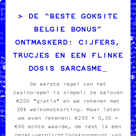
†≈‡║//                            //NIR LE PROJET          //■¶≡╝
•╗¶┘//  100% transwallon          //pour l'image imprimée  //╔○†┼
DE “BESTE GOKSITE
†║☆╗//  100% légal                //                       //┼└★¶
»╗‡♦//  mieux que sur le darkweb  ///////////////////////////║═·▒
//////                 //////////////////////////////////║─┐¶•○▒▒
BELGIE BONUS”
    /////////////////////                              //•♦╬▒‡─¤•
0% transwallon         //  SOUTENIR LE PROJET          //•¤♣☆≡≈§○
0% légal               //  tout pour l'image imprimée  //│★╗╝«▓†※
ONTMASKERD: CIJFERS,
eux que sur le darkweb //                              //▒╬■■└╔♣┌
                       ///////////////////////////////♥//▒♣§●█«≈‡
TRUCJES EN EEN FLINKE
//////////////////////////////////////////////////////♣█▓●•«┼※╗※
•♦╗│┼─≈·▒·♣│«╬╚¤•‡※♦//                              //╝└╝▓│┼·♦═†☆
§▒╔┘╗·▓¤§○▓▓╗║§│╬┼¶●//  SOUTENIR LE PROJET      ★★♣ «/•≈♦╝╔¤♥│╗┘□
DOSIS SARCASME
»┘▓≡│┘┘░●║┘★└═▒♦♠¤♣»//  tout pour l'image imprimée┘ ║/─█░≡»┼└╚░●«
║─☆┼♣┐★≈└¶┘†¶»═┐♥▒§╝//                              //♣┐»♦▓※║┐┌═‡
▒╚┼█»┼※┼•▒////////////////////////////////////////////═■┼♦═┼≡╝▓║─
■▒♣╔☆─§█●‡//        ///////////////////////////////////////////=N
De eerste regel van het
※†■§•╬‡·≈¶//  $$$  DU POGNON  $$$      //★≡♥♦//              -*-C
casino‑spel is simpel: ze beloven
□※┌※│□│╚║●//  POUR COPIE CARBONE ASBL  //•││≡//  2%T7E\V-W€ DNTM
╗■♥¶░└●♥▒≡//                           //†█░≡//  #7XOPX+€#QQ FEIU
€200 “gratis” en we rekenen met
¶○│«╔★▓═§☆///////////////////////////////║☆╗═//  7/ACO+D5Y U1/O+E
«─░☆※○●•┌║┐♥─╬☆♣□╚¶░┌└╬║□♥┐╔·†╝█│♣¶┘■█♣«¤♠※♠≡//  152RX/XEQ   *3X
30% welkomstkorting. Maar laten
╝☆※●≈♥│«★┘╚║★╬☆╚★▒╔‡╝•┘‡•♥※□┘※│╗═│♥≡█†┌☆─☆╗─·//@0U£0S3€PAX7/€//R
♠♦╗┘♦¶·└§·●┘·░┌═¶┌○▒╗•●♣▓▒┘║─»┘†░♦█╬╗¤░┼●░¶╗»//////////////////○╬
we even rekenen: €200 × 0,30 =
││»║■•«●■§└─╝╬‡╬///////////////////////////////■•─■★≈♣║▓□•※♦♣╔╚»♦
€60 echte waarde, de rest is een
//////////////////                           //¶└║╗†»┼★│○♠□□▒█«░¶
                //  $$$  DU POGNON  $$$      //┘┐•·‡¤♦☆╚□│▓★♠▓╗─╝
omzet‑verplichtingsknooppunt van
 PAPIER /// CARB//  POUR COPIE CARBONE ASBL  //╬♦※│¤┘░§○●♠‡≡♥§▒≈★