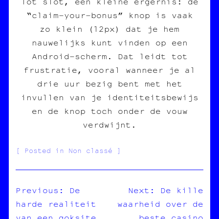
Tot slot, een kleine ergernis: de
“claim‑your‑bonus” knop is vaak
zo klein (12px) dat je hem
nauwelijks kunt vinden op een
Android‑scherm. Dat leidt tot
frustratie, vooral wanneer je al
drie uur bezig bent met het
invullen van je identiteitsbewijs
en de knop toch onder de vouw
verdwijnt.
Posted in Non classé
Previous:
De
Next:
De kille
harde realiteit
waarheid over de
NAVIGATION
van een goksite
beste casino