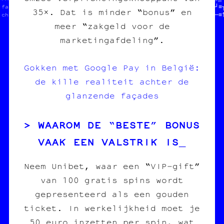
 fanzine /// édi//                           //‡┌○╔†║┌░║■»╬≡■═┘≡┐
35×. Dat is minder “bonus” en
 charleroi /// d///////////////////////////////†┼┼▒«•♦└§‡─♥╬╝≡─≡
meer “zakgeld voor de
marketingafdeling”.
Gokken met Google Pay in België:
de kille realiteit achter de
glanzende façades
WAAROM DE “BESTE” BONUS
VAAK EEN VALSTRIK IS
Neem Unibet, waar een “VIP‑gift”
van 100 gratis spins wordt
gepresenteerd als een gouden
ticket. In werkelijkheid moet je
50 euro inzetten per spin, wat