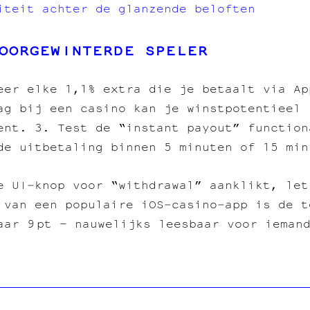
iteit achter de glanzende beloften
OORGEWINTERDE SPELER
eer elke 1,1% extra die je betaalt via Ap
ag bij een casino kan je winstpotentieel 
ent. 3. Test de “instant payout” function
de uitbetaling binnen 5 minuten of 15 min
e UI‑knop voor “withdrawal” aanklikt, let
 van een populaire iOS‑casino‑app is de t
aar 9 pt – nauwelijks leesbaar voor ieman