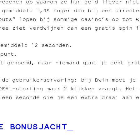
redenen op waarom ze hun geld liever niet
 gemiddeld 1,4% hoger dan bij een directe
outs” lopen bij sommige casino’s op tot €
nee ziet verdwijnen dan een gratis spin i
gemiddeld 12 seconden.
count.
dt genoemd, maar niemand gunt je echt gra
 de gebruikerservaring: bij Bwin moet je 
DEAL‑storting maar 2 klikken vraagt. Het 
 een seconde die je een extra draai aan e
E BONUSJACHT