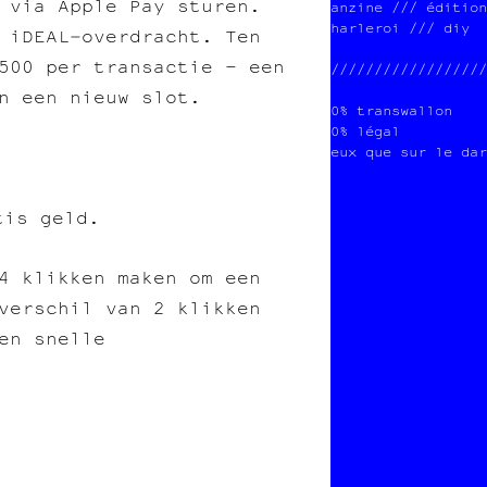
 via Apple Pay sturen.
anzine /// édition
harleroi /// diy  
 iDEAL‑overdracht. Ten
500 per transactie – een
//////////////////
n een nieuw slot.
0% transwallon    
0% légal          
eux que sur le dar
tis geld.
4 klikken maken om een
verschil van 2 klikken
en snelle