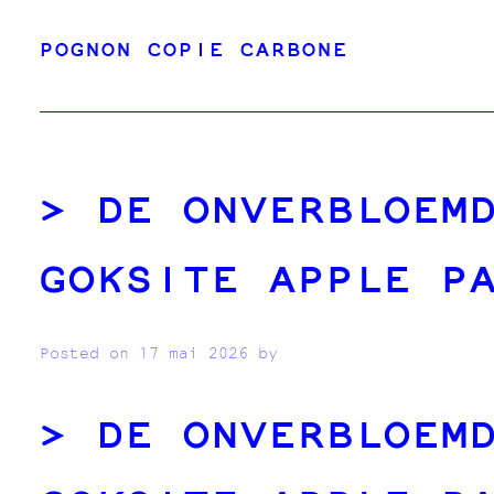
Skip
POGNON COPIE CARBONE
to
content
DE ONVERBLOEM
GOKSITE APPLE P
Posted on
17 mai 2026
by
DE ONVERBLOEM