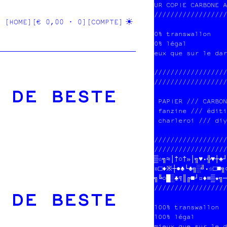
s afTic%es &  @   
/ 1Drte1 postale\ 
[HOME]
[€ 0,00 · 0]
[COMPTE]
9 poXtJrs         
   1   Q A J      
/////M//£////////@
eux que sur le dar
//////////////////
//////////////////
 DE BESTE
 PAPIER /// CARBON
 fanzine /// éditi
 charleroi /// diy
//////////////////
//////////////////
▒☆╗┌│†○†»│╗♥•╬♥┼♠┘
¤□♦※┼●♣└♣┐░╝•☆□■╗○
╗╚○█░♣¶║╔¶┘¤♦≡▒★┌─
//////////////////
 DE BESTE
100% transwallon  
100% légal        
mieux que sur le d