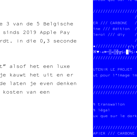
                  
//////////////////
                 /
ER /// CARBONE   /
e 3 van de 5 Belgische
ine /// édition  /
 sinds 2019 Apple Pay
leroi /// diy    /
rdt. In die 0,3 seconde
                 /
★/////////////┌/┐/
※♥·«≡─▒«█╬╔§☆█╚§·●
//////////////////
t” alsof het een luxe
UTENIR LE PROJET  
je kauwt het uit en er
ut pour l'image im
de laten je even denken
//////////////////
 kosten van een
//////////////////
% transwallon     
% légal           
ux que sur le dark
//////////////////
APIER /// CARBONE 