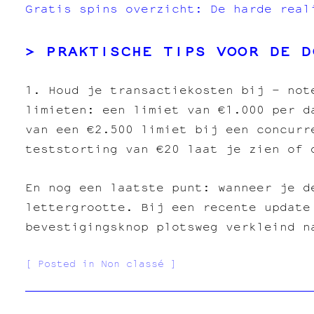
Gratis spins overzicht: De harde real
PRAKTISCHE TIPS VOOR DE D
1. Houd je transactiekosten bij – not
limieten: een limiet van €1.000 per d
van een €2.500 limiet bij een concurr
teststorting van €20 laat je zien of 
En nog een laatste punt: wanneer je d
lettergrootte. Bij een recente update
bevestigingsknop plotsweg verkleind n
Posted in Non classé