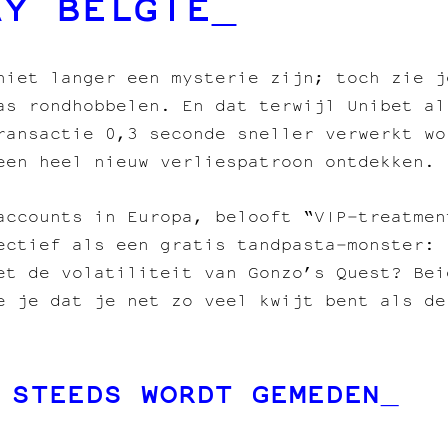
AY BELGIË
niet langer een mysterie zijn; toch zie j
as rondhobbelen. En dat terwijl Unibet al
ransactie 0,3 seconde sneller verwerkt wo
een heel nieuw verliespatroon ontdekken.
accounts in Europa, belooft “VIP‑treatmen
ectief als een gratis tandpasta‑monster: 
et de volatiliteit van Gonzo’s Quest? Bei
e je dat je net zo veel kwijt bent als de
 STEEDS WORDT GEMEDEN