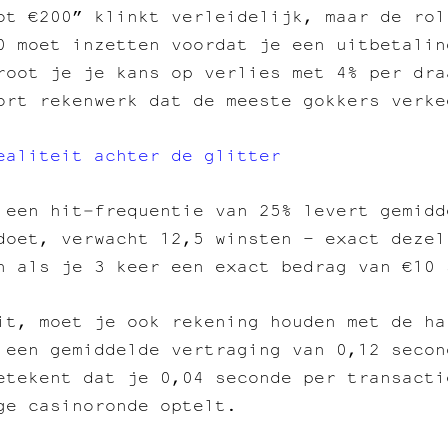
ot €200” klinkt verleidelijk, maar de rol
0 moet inzetten voordat je een uitbetalin
root je je kans op verlies met 4% per dra
ort rekenwerk dat de meeste gokkers verke
ealiteit achter de glitter
 een hit‑frequentie van 25% levert gemidd
doet, verwacht 12,5 winsten – exact dezel
n als je 3 keer een exact bedrag van €10 
it, moet je ook rekening houden met de ha
 een gemiddelde vertraging van 0,12 secon
etekent dat je 0,04 seconde per transacti
ge casinoronde optelt.