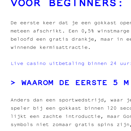
VOOR BEGINNERS:
De eerste keer dat je een gokkast ope
meteen afschrikt. Een 0,5% winstmarge
beloofd een gratis drankje, maar in e
winnende kermisattractie.
Live casino uitbetaling binnen 24 uur
WAAROM DE EERSTE 5 M
Anders dan een sportwedstrijd, waar j
speler bij een gokkast binnen 120 sec
lijkt een zachte introductie, maar Go
symbols niet zomaar gratis spins zijn