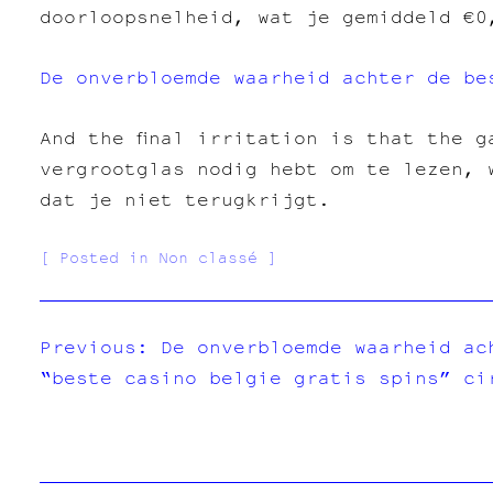
doorloopsnelheid, wat je gemiddeld €0
De onverbloemde waarheid achter de be
And the final irritation is that the 
vergrootglas nodig hebt om te lezen, 
dat je niet terugkrijgt.
Posted in Non classé
Previous:
De onverbloemde waarheid ac
“beste casino belgie gratis spins” ci
NAVIGATION
DE