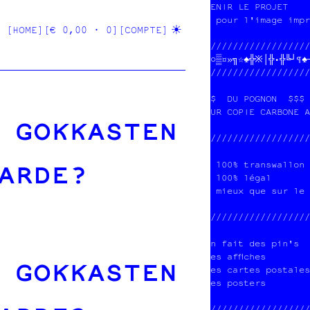
-XHHT E# MOOMIN   
+ANGÉ TOUS LEZ SXU
[HOME]
[€ 0,00 · 0]
[COMPTE]
ROQU-TTES         
 HELP   X     B   
   ╝  ─  V     T $
//////////////////
$  DU POGNON  $$$ 
UR COPIE CARBONE A
 GOKKASTEN
//////////////////
ARDE?
 100% transwallon 
 100% légal       
 mieux que sur le 
//////////////////
n fait des pin's  
es affiches        
 GOKKASTEN
es cartes postales
es posters        
//////////////////