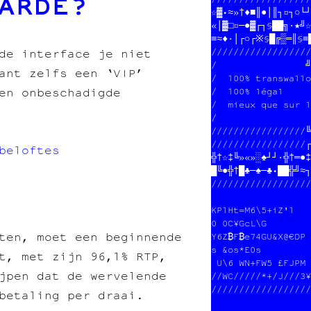
ARDE?
☆▓•≈»†♦■║●│║┐¤┐○└┘
«│▓□¤─●▓┌●§██╗·★╝☆
≡≈«♥│┌○┌※§█╔▒♣║§≡█
//////////////////
de interface je niet
/                ╝
ant zelfs een ‘VIP’
/  100% transwallo
en onbeschadigde
/  100% légal     
/  mieux que sur l
/                 
/////////////////╚
/////////////////┌
beloftes
╬†☆‡╚»«»░♠┘┘·╬†═●‡
█╚●▓†█♣─♠─♣•██╬╝≈┐
//////////////////
                  
 fait des pin's   
s affiches         
ten, moet een beginnende
s cartes postales 
s posters         
t, met zijn 96,1% RTP,
                  
jpen dat de wervelende
///≡/●//†/////////
//////////////////
betaling per draai.