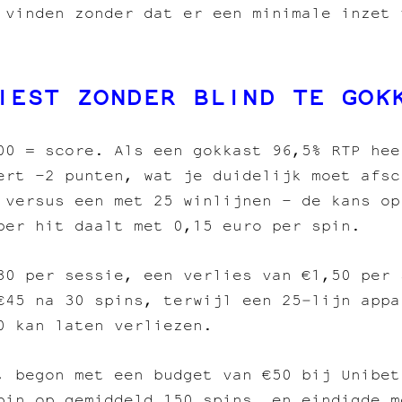
 vinden zonder dat er een minimale inzet 
IEST ZONDER BLIND TE GOK
00 = score. Als een gokkast 96,5% RTP hee
ert -2 punten, wat je duidelijk moet afsc
 versus een met 25 winlijnen – de kans op
per hit daalt met 0,15 euro per spin.
30 per sessie, een verlies van €1,50 per 
€45 na 30 spins, terwijl een 25‑lijn appa
0 kan laten verliezen.
, begon met een budget van €50 bij Unibet
pin op gemiddeld 150 spins, en eindigde m