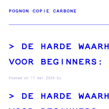
Skip
POGNON COPIE CARBONE
to
content
DE HARDE WAAR
VOOR BEGINNERS:
Posted on
17 mai 2026
by
DE HARDE WAAR