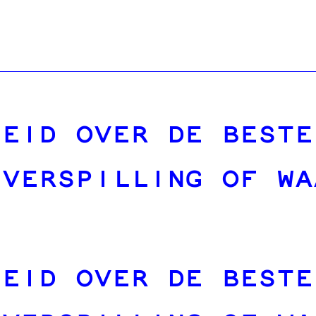
HEID OVER DE BESTE
 VERSPILLING OF WA
HEID OVER DE BESTE