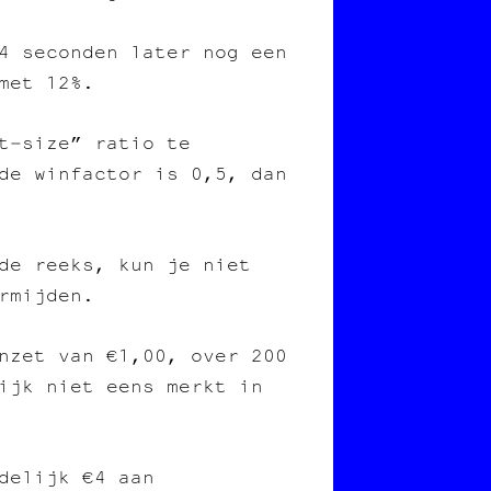
4 seconden later nog een
met 12%.
t‑size” ratio te
de winfactor is 0,5, dan
de reeks, kun je niet
rmijden.
nzet van €1,00, over 200
ijk niet eens merkt in
delijk €4 aan