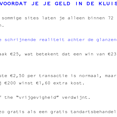
VOORDAT JE JE GELD IN DE KLUI
 sommige sites laten je alleen binnen 72 
n.
e schrijnende realiteit achter de glanzen
aak €25, wat betekent dat een win van €23
ste €2,50 per transactie is normaal, maar
j €200 winst €1,60 extra kost.
of the “vrijgevigheid” verdwijnt.
zo gratis als een gratis tandartsbehandel