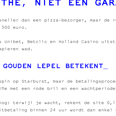
YTHE, NIET EEN GAR
sneller dan een pizza‑bezorger, maar de r
 500 euro.
s Unibet, Betclic en Holland Casino uitst
apieren wad.
 GOUDEN LEPEL BETEKENT
spin op Starburst, maar de betalingsproce
lfie met een rode bril en een wachtperiode
nog: terwijl je wacht, rekent de site 0,1
itbetaling binnen 24 uur wordt dan enkel 