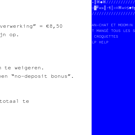
•║※♠※/////////////
☆▓╝«»║·♠│☆○※«○§♠¶╗
//////////////////
AN-CHAT ET MOOMIN 
“verwerking” = €8,50
T MANGÉ TOUS LES S
jn op.
 CROQUETTES       
LP HELP           
m te weigeren.
een “no‑deposit bonus”.
totaal te