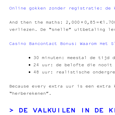
Online gokken zonder registratie: de 
And then the maths: 2,000 × 0,85 = €1.
verliezen. De “snelle” uitbetaling le
Casino Bancontact Bonus: Waarom Het S
30 minuten: meestal de tijd 
24 uur: de belofte die nooit
48 uur: realistische ondergr
Because every extra uur is een extra 
“herberekenen”.
DE VALKUILEN IN DE K