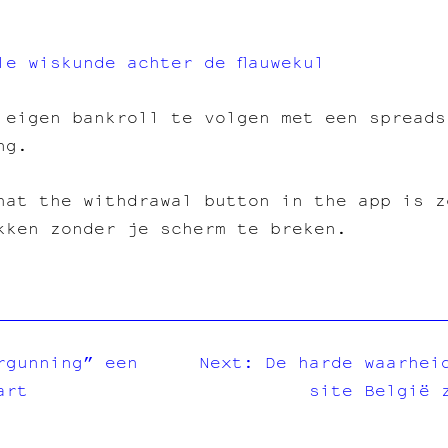
e wiskunde achter de flauwekul
 eigen bankroll te volgen met een spreads
ng.
hat the withdrawal button in the app is z
kken zonder je scherm te breken.
rgunning” een
Next:
De harde waarhei
art
site België 