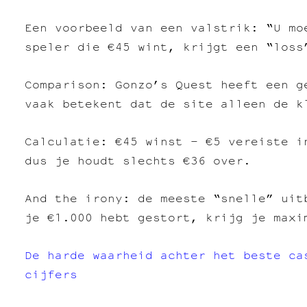
Een voorbeeld van een valstrik: “U mo
speler die €45 wint, krijgt een “loss
Comparison: Gonzo’s Quest heeft een g
vaak betekent dat de site alleen de k
Calculatie: €45 winst – €5 vereiste i
dus je houdt slechts €36 over.
And the irony: de meeste “snelle” uit
je €1.000 hebt gestort, krijg je maxi
De harde waarheid achter het beste ca
cijfers