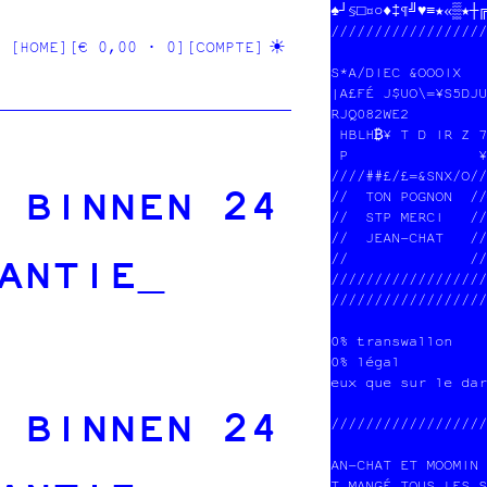
♠┘§□¤○♦‡¶╝♥≡★«▒★┼╔
//////////////////
[HOME]
[€ 0,00 · 0]
[COMPTE]
-CHAT ET MOOMIN   
MANGÉ TOUS LES SOU
ROQUETTES         
 HELP             
//////////////////
 BINNEN 24
//  TON POGNON  //
//  STP MERCI   //
//  JEAN-CHAT   //
ANTIE
//              //
//////////////////
//////////////////
|JW\X15*8IMF1/UC  
OX O$3H=€R6CTCT O4
LOF G¥₿ UP¥ M/ OG9
K9KJL₿O+Q5UKQ€JAP2
 BINNEN 24
//////////////////
AN-CHAT ET MOOMIN 
T MANGÉ TOUS LES S