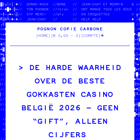
└╝┼┌░¤▒·♦//  DONNE-NOUS  //BONE   //  JEAN-CHAT ET MOOMIN    § ☆/
□┘─♣█♣└╬»//  TON POGNON  //ition  //  ONT MANGÉ TOUS LES SOUS  //
♦─‡•┌●»☆▒//  STP MERCI   //diy    //  EN CROQUETTES          ○ ╔/
■╝▒≡╚☆♣☆♦//  JEAN-CHAT   //       //  HELP HELP              ♠ /┼
╝┌‡○●░§§†//              ///////////                         ┘ //
Skip
POGNON COPIE CARBONE
¶○○■♥└╔☆╗////////▒//////////////////////////////////////////////≈
┐─»♣☆·└█※≈※«╗╬╝┼┐¶¤╚│//                            /▓★░═¤¶☆▓─♥»▓
to
[HOME]
[€ 0,00 · 0]
[COMPTE]
♦≈──┐«─///////////////////////////////lon          //╗♣╚·•┐※•▒»┼▓
content
○♠※≈○♣§//                           //             //╔┐╚╚═└□•■¤†┼
╔★▓│★★○//  JEAN-CHAT ET MOOMIN      // le darkweb  /●♥╔•»♠♥┐♣█╝≈※
░≡╗─═┘·//  ONT MANGÉ TOUS LES SOUS  //             //╗●§«♣╝▒♠□╗│·
†┘▓•≈○═//  EN CROQUETTES       ★    ///☆////♠//●/////«♥│─¤┼¤║═╝■‡
DE HARDE WAARHEID
░║•≡♣║‡//  HELP HELP         │║  ╗  //※♥═♠☆║╗†§┌♠│♠║╝□•‡□¶♠¶▒•└★└
○///////////////////X///L///  ╝     ╬└‡※≈☆░¶┘♠※┌─■▒╚♦※║░≡╬░♣█★¶╬
¶//      ¥          ₿  ## ////////////////////////////////////†█└
OVER DE BESTE
☆//  PAPIER /// CAROONE   -/•·//                            //●§≡
※//  fanzine /// éditQon  T1┘‡//  100% transwallon          //‡¶»
«//  charleroi /// dXy  % Z/╗‡//  100% légal                //♦♥▒
GOKKASTEN CASINO
□//   €                 * /N‡≈//  mieux que sur le darkweb  //║╚☆
▒////G//P5/T/7N//////S/////5▒※//                            //─·│
BELGIË 2026 – GEEN
○//////////////////○«¶□‡♠«│¤┐┌////////////////////////////////╔╝▓
//////////////////////////////※≈█«¤▒※♦¶☆○┌§╬■¶┼≈┼»·¶·└═╔┼¶♦■¤○┐│
                            /▓★═■☆┌╬║†♦│□○╔♥╔■╔╔─╬╔█※└┐═♦╔╬※╔█♦╬
“GIFT”, ALLEEN
  100% transwallon          //●♦※////////////////////////////////
  100% légal                //•░≡//                       //   //
  mieux q///////////////////////┌/// PAPIER /// CARBONE   //   //
CIJFERS
         //                       // fanzine /// édition  //   //
§////╔═/┼//  PAPIER /// CARBON»   // charleroi /// diy    //b  //