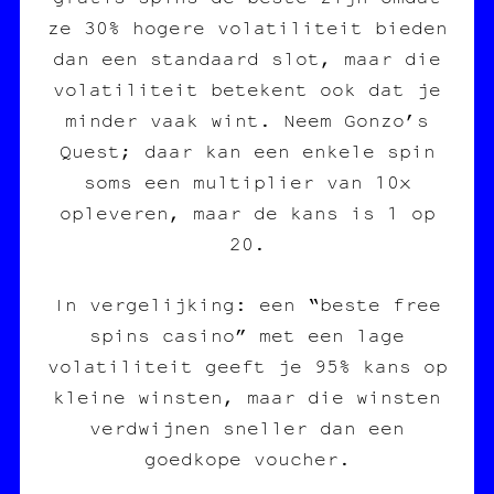
ze 30% hogere volatiliteit bieden
dan een standaard slot, maar die
volatiliteit betekent ook dat je
minder vaak wint. Neem Gonzo’s
Quest; daar kan een enkele spin
soms een multiplier van 10x
opleveren, maar de kans is 1 op
20.
In vergelijking: een “beste free
spins casino” met een lage
volatiliteit geeft je 95% kans op
kleine winsten, maar die winsten
verdwijnen sneller dan een
goedkope voucher.