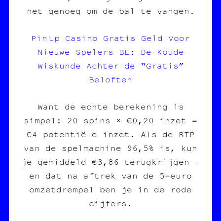
net genoeg om de bal te vangen.
Pin Up Casino Gratis Geld Voor
Nieuwe Spelers BE: De Koude
Wiskunde Achter de “Gratis”
Beloften
Want de echte berekening is
simpel: 20 spins × €0,20 inzet =
€4 potentiële inzet. Als de RTP
van de spelmachine 96,5% is, kun
je gemiddeld €3,86 terugkrijgen –
en dat na aftrek van de 5‑euro
omzetdrempel ben je in de rode
cijfers.