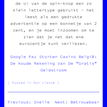
de UI van de spin‑knop een zo
klein lettertype gebruikt – het
leest als een gedrukte
advertentie op een bonnetje van 2
cent, en je moet inzoomen om te
zien dat je net dat ene
eurocentje kunt verliezen.
Google Pay Storten Casino België:
De Koude Rekening Van De “Gratis”
Geldstroom
Posted in Non classé
Previous:
Snelle
Next:
Betrouwbaar