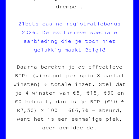
drempel.
21bets casino registratiebonus
2026: De exclusieve speciale
aanbieding die je toch niet
gelukkig maakt België
Daarna bereken je de effectieve
RTP: (winstpot per spin × aantal
winsten) ÷ totale inzet. Stel dat
je 4 winsten van €5, €15, €30 en
€0 behaalt, dan is je RTP (€50 ÷
€7,50) × 100 = 666,7% – absurd,
want het is een eenmalige piek,
geen gemiddelde.