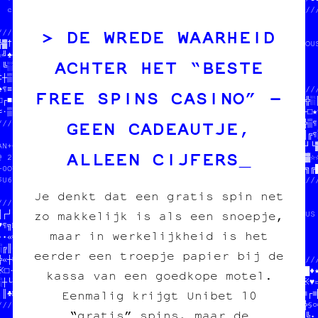
  charleroi /// diy    //     //┼╝█└○※///////////////////////////
                       /////////╔≈│─§╔//                       //
DE WREDE WAARHEID
/╗//┼///////////////≈│//¶§▓≡»─┼¶○●╔□└·//  o/ UAit @Rs¥HiO's¥   /&
╬▓†·♦♦■┌▓≈╗┌≡¤○♠//////////////////////// D#Cs af01ZhXs\Q 3   £6//
☆╝♠═┼╔☆★☆▒♥♦♣♥╔»//                    ₿7 2des 2|FteA+pE6Zale0  /£
ACHTER HET “BESTE
┐╚░░╗≈╬╚«§※☆╬※※«//  PAPIER /// CARBONE//  GesIpOstKKK          &
█┼░•○▓♠♥┌╬¶╔≡¶█§//  fanzine /// éditio-M CH                    JS
♠¶≡«§¤≡†•║♣■┼†═└//  charleroi /// diy ///////////////////////////
FREE SPINS CASINO” –
□┌■≡┐○┘─●┐†○♥¤▓¤//                       //♣♦·□█┌■┐«═┌╔───≡♥╔╚╬░│
≈·▒¶■★╗♦≈☆┌╔♦│♦┘///////////////////////////└╝║■♦╝┘╬□╗╗■╝§≈┐•≡─□★♥
GEEN CADEAUTJE,
/////////////////////////║♣║»╬○█╔¶█╝●¶≡▓¶┐▒║╚┐█≡▓‡♣♥╬○»☆※≈┘█╚╬▒¶♦
                       ///////////////////////////////█╝·»†≡※║╔¶░
AN-CHAT ET MOOMIN      //                    //     //□♣╬─♠═☆┘┘└▓
ALLEEN CIJFERS
T MANGÉ TOUS LES SOUS  //APIER /// CARBONE   //     //□‡‡■╔┘¤▒○☆☆
 CROQUETTES            //anzine /// édition  //mée  //└╔≡●┐┘□┼╗╔█
LP HELP                //harleroi /// diy    ////////////////////
                       //                    //                  
Je denkt dat een gratis spin net
////////////////////////////////░■//○//////////HAT ET MOOMIN     
zo makkelijk is als een snoepje,
║┌┘¶≈■▓≡│☆■▓╬♦□═┌■♠«█¤╚•♠─•■¤¶▒†»‡¤♦•//  ONT MANGÉ TOUS LES SOUS 
♥¶╗□█╗□┼╗♣●└●//////////////////////////  EN CROQUETTES           
maar in werkelijkheid is het
••«╬█╚»╗•●│§╝//                      //  HELP HELP               
░╔║♦┼«‡─†☆♣‡─//  $$$  DU POGNON  $$$ //                          
eerder een troepje papier bij de
╬«┼■♠╚│┘└┼╝░╔//  POUR COPIE CARBONE A////////////////////////////
※□·※»█╚·•≈♣♠○//                           //≈╚┼■┼│§└♣╝§│§≡╗└▓█♦★
kassa van een goedkope motel.
░┼└※♦╔┌♦•≈┼¶═//////////////////////////////////////////////░┐※♥¤
Eenmalig krijgt Unibet 10
┐║♣□♣●•╗┼≈┘╬≈░┼♣★※¤†┼┌□█≡≡♦♦//                       //  //‡‡≡┌≡█
/////////////////////////█═┌//  on fait des pin's    //  //※╔╬§○═
“gratis” spins, maar de
                   //  //¶╚★//  des affiches         //  //╬╝●≈╚•
