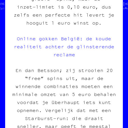
PIER /// CARBONE   //  //‡│·//  des cartes postales  //  //┼╔┌│○□
inzet‑limiet is 0,10 euro, dus
nzine /// édition  //  //≡«☆//  des posters          //////▓‡▒☆≈
zelfs een perfecte hit levert je
hooguit 1 euro winst op.
Online gokken België: de koude
realiteit achter de glinsterende
reclame
En dan Betsson; zij strooien 20
“free” spins uit, maar de
winnende combinaties moeten een
minimale omzet van 5 euro behalen
voordat je überhaupt iets kunt
opnemen. Vergelijk dat met een
Starburst‑run: die draait
sneller, maar geeft je meestal