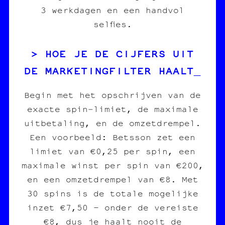
3 werkdagen en een handvol
selfies.
HOE JE DE CIJFERS UIT
DE MARKETINGFILTER HAALT
Begin met het opschrijven van de
exacte spin‑limiet, de maximale
uitbetaling, en de omzetdrempel.
Een voorbeeld: Betsson zet een
limiet van €0,25 per spin, een
maximale winst per spin van €200,
en een omzetdrempel van €8. Met
30 spins is de totale mogelijke
inzet €7,50 – onder de vereiste
€8, dus je haalt nooit de