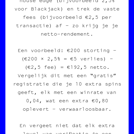
house edge (bijvoorbeeld 2,5%
voor Blackjack) en trek de vaste
fees (bijvoorbeeld €2,5 per
transactie) af – zo krijg je je
netto‑rendement.
Een voorbeeld: €200 storting –
(€200 × 2,5% = €5 verlies) –
(€2,5 fee) = €192,5 netto.
Vergelijk dit met een “gratis”
registratie die je 10 extra spins
geeft, elk met een winrate van
0,04, wat een extra €0,80
oplevert – verwaarloosbaar.
En vergeet niet dat elk extra
level van verificatie je een