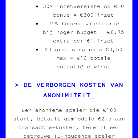
30× inzetvereiste op €10
bonus = €300 inzet
75% hogere winstmarge
bij hoger budget = €0,75
extra per €1 inzet
20 gratis spins à €0,50
max = €10 totale
potentiële winst
DE VERBORGEN KOSTEN VAN
ANONIMITEIT
Een anonieme speler die €100
stort, betaalt gemiddeld €2,5 aan
transactie‑kosten, terwijl een
getrouwe ID‑houdende speler