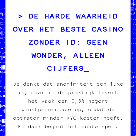
                            //●//  fanzine /// édition  //  //≈╬☆
//////////////////////////////▒//  charleroi /// diy    //  //▒┼○
DE HARDE WAARHEID
※╗///////////////////////////////                       //////□┘╝
└§//                           //////////////////////////////////
¶□//  JEAN-CHAT ET MOOMIN      //□//              //           //
OVER HET BESTE CASINO
☆┘//  ONT MANGÉ TOUS LES SOUS  //░//  DONNE-NOUS  //  $$$      //
≈║//  EN CROQUETTES            //╔//  TON POGNON  //BONE ASBL  //
¤┘//  HELP HELP                //·//  STP MERCI   //           //
ZONDER ID: GEEN
♠•//                           //▒//  JEAN-CHAT   ///////////////
≈‡///////////////////////////////•// ● █          //             
WONDER, ALLEEN
≈┐═─§•┌≡│╝└╬▓•▓└┌│♥★╚«│‡☆╝♥■░¶≈♥♦■†//▓///////////////// CARBONE  
‡║■†░♦└§¶«»☆╝♣‡╬─╔┌╔╔┘★╬╝≈»└┐═▓※▒■¤╬●≡·≈«//  fanzine /// édition 
»•☆♣┐○║▒«≡¤♦○○█╝╗╗≈░░¶●·──═□¶┐※╔└╬┌└†♠▒♠·//  charleroi /// diy   
CIJFERS
╔▓█‡♥╝•□§╚§≈★╝╝¶╝‡•┘╔│○●┌╝♦¶※═※♣▒█□║░╗░█☆//                     
♣§●▒═·└·┼▒─▒║‡┌•☆╗─··┼‡≡≈●█♠≡♥└★▒┼▒└▓■¶▒■////////////////////////
≈•└//////////////////////////////////□¤═※«★▓★─┌†•┘└┘♥≡█□│»≈¶╔┌♦○
░†┘//                            ////☆▒□═▓╗░•─♦░╝○※‡¶█·┘※─║│▒«○»
Je denkt dat anonimiteit een luxe
─┐╔//  100% transwallon          ////─░·♥╝●╚█░»†▒♥†─●█●¤─█♣≈†¤═╝┌
is, maar in de praktijk levert
┼│«//  100% légal                ////////////////////////////////
§┘■//  mieux que sur le darkweb  ////                            
het vaak een 0,3% hogere
╬•┐//     ////7/WO/9#/\M//5///B/+////&+C/O%/transwallon          
▓♣♥╗//////// @6     Z  VMLDL /   C%@*    R/Plégal                
winstpercentage op, omdat de
└┘╬»♣☆§──○//  8OIRJ₿I89\I 2RHJV1   8U     @/ que sur le darkweb  
═┘─╚╚★§┌■¤//  OGuZ Xo\7¥l'Vmag3 Z\TRimé|  /R                     
operator minder KYC‑kosten heeft.
※█▓¤§«¶│▓»//   O +  /N% $   1  Q  T    # I///////////////////////
En daar begint het echte spel.
╔☆★│┘♥█║※♣///F6/7/DSX//////R//€HM7//CMSX/£/3               //  //
★≈░·※≈╔▒♠═//////////////////////////  on fait des pin's    //  //
·└»♣※♠※░★≡╗□┐░♦≈«●╝•«■•└‡╬»│«▒★░♦█//  des affiches         //  //