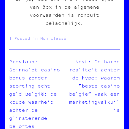
van 8px in de algemene
voorwaarden is ronduit
belachelijk.
Posted in Non classé
Previous:
Next:
De harde
Spinnalot casino
realiteit achter
NAVIGATION
bonus zonder
de hype: waarom
DE
storting echt
“beste casino
L’ARTICLE
geld België: de
belgie” vaak een
koude waarheid
marketingvalkuil
achter de
is
glinsterende
beloftes