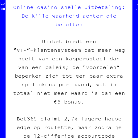
╝«○─╔╝※┼▓‡¶※•▓╬¤○•○■■┐░★¤░█┘┐╚┐└╔█//  des cartes postales  //  /
Online casino snelle uitbetaling:
╝○■┼┼‡┌•♣†┘█※≈─≈«│□▓▒▓¶●☆★┼○┐«¶░¤≈//  des posters          //  /
De kille waarheid achter die
beloften
Unibet biedt een
“VIP”‑klantensysteem dat meer weg
heeft van een kappersstoel dan
van een paleis; de “voordelen”
beperken zich tot een paar extra
speltokens per maand, wat in
totaal niet meer waard is dan een
€5 bonus.
Bet365 claimt 2,7% lagere house
edge op roulette, maar zodra je
de 12‑cijferige accountcode