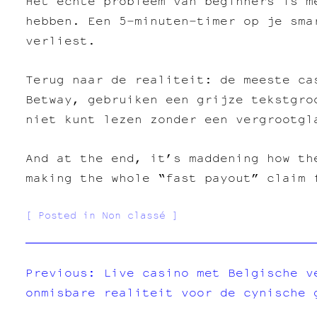
Het echte probleem van beginners is m
hebben. Een 5‑minuten‑timer op je sma
verliest.
Terug naar de realiteit: de meeste ca
Betway, gebruiken een grijze tekstgro
niet kunt lezen zonder een vergrootgl
And at the end, it’s maddening how th
making the whole “fast payout” claim 
Posted in Non classé
Previous:
Live casino met Belgische v
onmisbare realiteit voor de cynische 
NAVIGATION