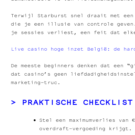
Terwijl Starburst snel draait met een
die je een illusie van controle geven
je sessies verliest, een feit dat elk
Live casino hoge inzet België: de har
De meeste beginners denken dat een “g
dat casino’s geen liefdadigheidsinste
marketing‑truc.
PRAKTISCHE CHECKLIST
Stel een maximumverlies van 
overdraft‑vergoeding krijgt.