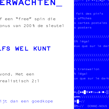
ERWACHTEN
//////////////////
                  
 fait des pin's   
s affiches         
f een “free” spin die
s cartes postales 
onus van 200 % de sleutel
RJ///A€ZM/$//G\+/O
                  
 faY608Xs@p@E#3 7 
s X0Q*@h9S        
LFS WEL KUNT
@€AGPUeRRI¥4tQCJ@ 
P pO-tE0s         
€ W  Q +1XAD4@H₿UO
//////////////////
% transwallon     
vond. Met een
% légal           
ux que sur le dark
realistisch 2:1
//////////////////
═┌║♦♣█※●♥○»«║─■•▒░
★≡╬///////////////
ijt dan een goedkope
※█─//             
‡¶•//  DONNE-NOUS 