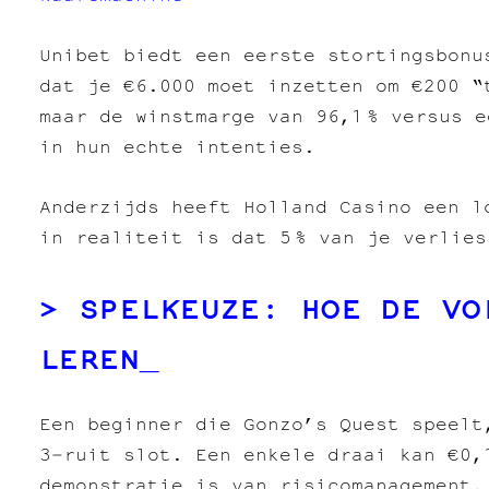
Unibet biedt een eerste stortingsbonu
dat je €6.000 moet inzetten om €200 “
maar de winstmarge van 96,1 % versus 
in hun echte intenties.
Anderzijds heeft Holland Casino een l
in realiteit is dat 5 % van je verlie
SPELKEUZE: HOE DE VO
LEREN
Een beginner die Gonzo’s Quest speelt
3‑ruit slot. Een enkele draai kan €0,
demonstratie is van risicomanagement.