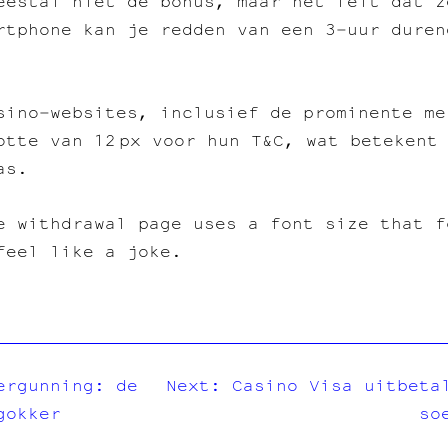
eestal niet de bonus, maar het feit dat z
rtphone kan je redden van een 3‑uur duren
sino‑websites, inclusief de prominente me
otte van 12 px voor hun T&C, wat betekent
as.
e withdrawal page uses a font size that f
feel like a joke.
ergunning: de
Next:
Casino Visa uitbeta
gokker
so