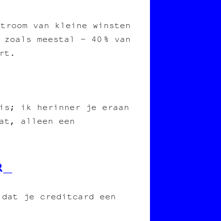
stroom van kleine winsten
 zoals meestal – 40 % van
rt.
is; ik herinner je eraan
at, alleen een
R
 dat je creditcard een