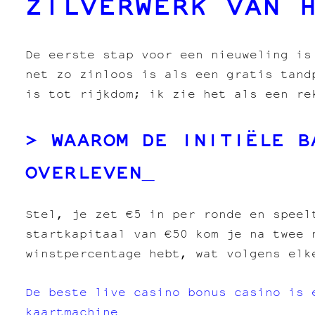
ZILVERWERK VAN 
De eerste stap voor een nieuweling is
net zo zinloos is als een gratis tand
is tot rijkdom; ik zie het als een re
WAAROM DE INITIËLE B
OVERLEVEN
Stel, je zet €5 in per ronde en speel
startkapitaal van €50 kom je na twee 
winstpercentage hebt, wat volgens elk
De beste live casino bonus casino is 
kaartmachine