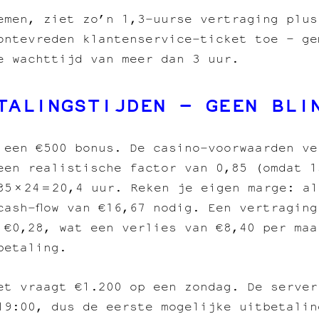
emen, ziet zo’n 1,3‑uurse vertraging plus
 ontevreden klantenservice‑ticket toe – g
e wachttijd van meer dan 3 uur.
TALINGSTIJDEN – GEEN BLI
 een €500 bonus. De casino‑voorwaarden ve
een realistische factor van 0,85 (omdat 1
5 × 24 = 20,4 uur. Reken je eigen marge: a
cash‑flow van €16,67 nodig. Een vertragin
 €0,28, wat een verlies van €8,40 per maa
betaling.
et vraagt €1.200 op een zondag. De server
19:00, dus de eerste mogelijke uitbetalin