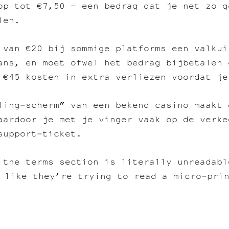
op tot €7,50 – een bedrag dat je net zo g
len.
 van €20 bij sommige platforms een valkui
ans, en moet ofwel het bedrag bijbetalen 
 €45 kosten in extra verliezen voordat je
ling‑scherm” van een bekend casino maakt 
aardoor je met je vinger vaak op de verke
support‑ticket.
 the terms section is literally unreadabl
t like they’re trying to read a micro‑pri