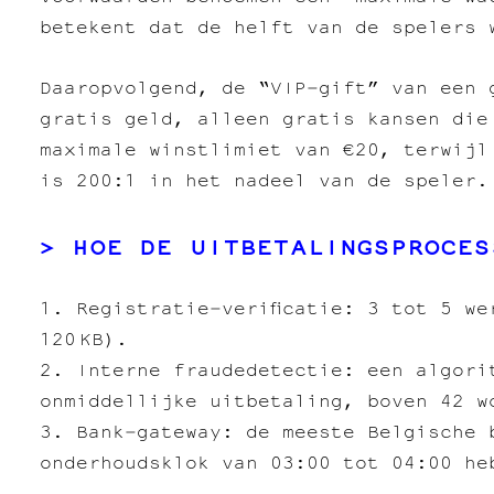
betekent dat de helft van de spelers 
Daaropvolgend, de “VIP‑gift” van een 
gratis geld, alleen gratis kansen die
maximale winstlimiet van €20, terwijl
is 200:1 in het nadeel van de speler.
HOE DE UITBETALINGSPROCES
1. Registratie‑verificatie: 3 tot 5 w
120 KB).
2. Interne fraudedetectie: een algori
onmiddellijke uitbetaling, boven 42 w
3. Bank‑gateway: de meeste Belgische 
onderhoudsklok van 03:00 tot 04:00 he