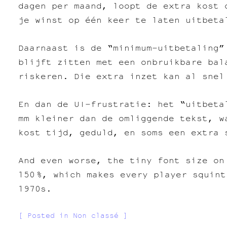
dagen per maand, loopt de extra kost 
je winst op één keer te laten uitbeta
Daarnaast is de “minimum‑uitbetaling”
blijft zitten met een onbruikbare bal
riskeren. Die extra inzet kan al snel
En dan de UI‑frustratie: het “uitbeta
mm kleiner dan de omliggende tekst, w
kost tijd, geduld, en soms een extra 
And even worse, the tiny font size on
150 %, which makes every player squin
1970s.
Posted in Non classé