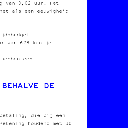
ng van 0,02 uur. Het
het als een eeuwigheid
ijdsbudget.
ur van €78 kan je
 hebben een
 BEHALVE DE
betaling, die bij een
Rekening houdend met 30