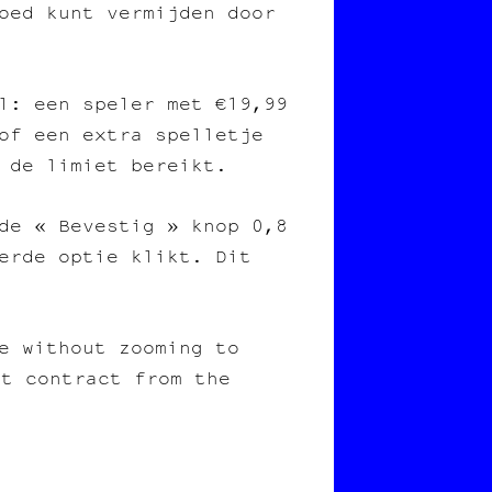
oed kunt vermijden door
l: een speler met €19,99
of een extra spelletje
 de limiet bereikt.
de « Bevestig » knop 0,8
erde optie klikt. Dit
e without zooming to
nt contract from the