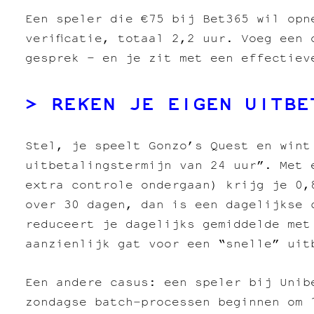
Een speler die €75 bij Bet365 wil opn
verificatie, totaal 2,2 uur. Voeg een
gesprek – en je zit met een effectiev
REKEN JE EIGEN UITBE
Stel, je speelt Gonzo’s Quest en wint
uitbetalingstermijn van 24 uur”. Met 
extra controle ondergaan) krijg je 0,8
over 30 dagen, dan is een dagelijkse 
reduceert je dagelijks gemiddelde met
aanzienlijk gat voor een “snelle” uit
Een andere casus: een speler bij Unib
zondagse batch‑processen beginnen om 