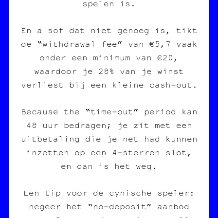
spelen is.
En alsof dat niet genoeg is, tikt
de “withdrawal fee” van €5,7 vaak
onder een minimum van €20,
waardoor je 28% van je winst
verliest bij een kleine cash‑out.
Because the “time‑out” period kan
48 uur bedragen; je zit met een
uitbetaling die je net had kunnen
inzetten op een 4‑sterren slot,
en dan is het weg.
Een tip voor de cynische speler:
negeer het “no‑deposit” aanbod