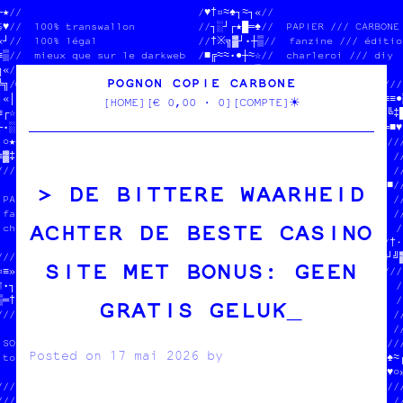
└★//                            /♥†¤≈♠┐≈┐«//                     
§♥//  100% transwallon          //┐░┘┌★█═♠//  PAPIER /// CARBONE 
«┘//  100% légal                //†★╗▓┘•┼▒//  fanzine /// édition
≡▒//  mieux que sur le darkweb  /■╔≈≈•●┼≈☆//  charleroi /// diy  
╗«//                            /≡«┐‡≈●♣○▒//                     
Skip
POGNON COPIE CARBONE
╚╗/╬//§////≈//////¶/////■♣/─//////▒□▒╚≡¤※□//////////////////////
│«│•│░♦┼■═█┌╔»≡╝■╚╗│•≡╝·≡░·≈☆█╗░■═╚○‡■♦●♥╗█●┘║§¶‡╔┌╗»♠░═┼♠╝♣╔≡≡●▒
to
[HOME]
[€ 0,00 · 0]
[COMPTE]
≡┌☆«•█□‡•╚┐●┐╝┌╝╚////////////////////////////////██└═♦┘≈»»░═╬║╚‡█
content
┼•░»»≈•¤░█♠≡«─║†·//                           †//╗┼«║╝♥≈†※□»♥═■♥
┐○★♠═¶≈♣░═▒☆╬▒╚▓¤//  100% transwallon          //////////////////
≡▓‡¶┼║╗□«♦─░■╬¤┐○//  100% légal                //              /★
///////////////////  mieux que sur le darkweb  // des pin's    //
DE BITTERE WAARHEID
                 //                            //iches  †   § ■//
 PAPIER /// CARBO////////////////////////////////tes postales♥ //
 fanzine /// édition  //★•♦╬¤○«╬♦¶▒♣§≈//  des posters   █    ░ //
ACHTER DE BESTE CASINO
 charleroi /// diy    //║¶※‡♣╗♣│≈█┼««╚//                ▒┐     /
                      //♣♣═╔┐▒♥╔※▒≡‡─«////////////////////////†·
////////////////////////╚╗¤┐╔¶★†♦»▓♦«※┐╗♦☆§♠♥╝■¤┼«│┘╗≡☆╝□│‡●▓¤┘╝
SITE MET BONUS: GEEN
¤≡»»┐╚╚¤»※¶╝█≈○┘≈★┌╝○█§†║♠♦♣█¤┼§═☆//////////////////////////////
¶•┐└┼≈▓♥□═└┼≈╬╬╚♠┘·☆╚█▓●☆♠═♣█※»░┌†//                           /
GRATIS GELUK
▒═§╔▓□‡┐│·▓♦─♠≈●│※╚♠★║╔┐─♣☆♣╚╔╚─★╝//  $$$  DU POGNON  $$$      /
//////////////////////////////////////////////////////NE ASBL  //
                             //                     //         //
 SOUTENIR LE PROJET          //transwallon          /////////////
Posted on
17 mai 2026
by
 tout pour l'image imprimée  //légal                //≈≈○♦¶★†≈♠≈┌
                             // que sur le darkweb  //○§●○○╚♦╝♥○»
///////////////////////////////       ///////////////////////////
////////////////////////////////////////                       //