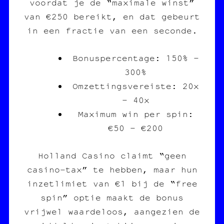
voordat je de “maximale winst”
van €250 bereikt, en dat gebeurt
in een fractie van een seconde.
Bonuspercentage: 150% –
300%
Omzettingsvereiste: 20x
– 40x
Maximum win per spin:
€50 – €200
Holland Casino claimt “geen
casino‑tax” te hebben, maar hun
inzetlimiet van €1 bij de “free
spin” optie maakt de bonus
vrijwel waardeloos, aangezien de