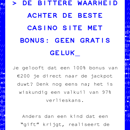
DE BITTERE WAARHEID
§♣╔░│»█│«▒☆└·♦─└╗«┐»┐║╔░●¶╬╚†♠╔┼┼※┼♥┌┘//  PAPIER /// CARBONE   /
╬☆•★╝§▒▒¤═≡«†╗≈□▓·»┘♥└│╔≈·└¤□¶═╬♥┼†░█≈//  fanzine /// édition  //
ACHTER DE BESTE
//////////////////////////////○╝═░≡·¶★//  charleroi /// diy    //
/                           /////////////////////////          //
/  JEAN-CHAT ET MOOMIN      //                     //////////////
CASINO SITE MET
/  ONT MANGÉ TOUS LES SOUS  // DU POGNON  $$$    • //•┌●♥≡■┌•♠○╚┘
/  EN CROQUETTES            // COPIE CARBONE ASBL  ¶/«╝≈┐«║╬║♥╔║★
/  HELP HELP                //                    ★/♠≡†┌╝»☆─¤═●»║
BONUS: GEEN GRATIS
/  ░ · ═  ♦    ♠  ▒  †      ////////////////////////└═┐┌¶█╔○■└└≡♠
//////////////////////////////                 //●▓¤┘¤░§┐╗╬·║※▒†
GELUK
//                    ///////////////////////////╚♠●■╔☆‡┼┐░┌♥»‡░─
//  $$$  DU POGNON  $$$      //★☆╗‡※♣│•▒♦☆╗▓░░♥│■§┘└«┼·╚○‡■░└─└○
//  POUR COPIE CARBONE ASBL  //╔│≡¤╬╝♠■≡¶●♠■╗※║○♠¤≡♥»♠■─▒¤┌║☆♠♣●
//                           //│¤·♦░♣└╗☆«§·═▓▒♥═≈┌≈☆║─┼─▒¤╚≡▒★╬░★
Je gelooft dat een 100% bonus van
/////////////////////////////////////////////////////////////│※┼
□╚●■╬≈║╔¶│▒«╗♥†┘██└≈※«┘☆╚«¤¤█♦//                           //♣♦┼
€200 je direct naar de jackpot
□═※╗┐▒╝┐≡♣♠┐‡└¶¤╬│┐★●♥═«╗└█¤†║//  $$$  DU POGNON  $$$      //○≈└
»♣※¶╚¤□─■┐♥▓¶≈╔☆╔≈○○«♣★≡·♦║≈♣★//  POUR COPIE CARBONE ASBL  //█□┼
duwt? Denk nog eens na; het is
╬¤○♣≡●▓♣≈╗¶█♣♠■┘★╝☆╬‡□●┼※≈┌│┐♠/////////////////////////////////─
wiskundig een valkuil van 97%
»└╚░•└★·┐‡▒≈╔═«※┐╔╬•†╔┘║╚※♣☆≡●///                            //░
♦†╬·†////////////////////////////O7@A$4 transwallon          //╔§
verlieskans.
«╬─╗┘//                       FQ9  +#|U légal                //●┌
╚§╔♠╝//  =YU&EN-P+₿= 3₿O+Y=   Z3L  GXC£x que sur le darkweb  //┐└
»▒╝☆¤//  \ouXU#CX4£l'*%T+B D\JG3*X3  V#                      //●─
Anders dan een kind dat een
╝▒┼░»//  H5E 1J@ KX  E|OL#||  *FP @8 //////////////////////////▒
≈└‡╝│//W\/$C/€M/1/2€\K6*J0COBN//4¤R//////////////////////////////
“gift” krijgt, realiseert de
□═†●╚//                       //≈╚♠//                       //   
○□┘»¶///////////////////////////╚▒▓//  on fait des pin's    //   