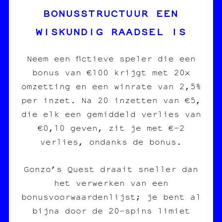
BONUSSTRUCTUUR EEN
WISKUNDIG RAADSEL IS
Neem een fictieve speler die een
bonus van €100 krijgt met 20x
omzetting en een winrate van 2,5%
per inzet. Na 20 inzetten van €5,
die elk een gemiddeld verlies van
€0,10 geven, zit je met €-2
verlies, ondanks de bonus.
Gonzo’s Quest draait sneller dan
het verwerken van een
bonusvoorwaardenlijst; je bent al
bijna door de 20‑spins limiet