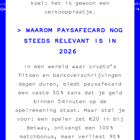
koel: het is gewoon een
★○¶└♦═■»※※╔♥♠•♣▓□□╔§·§≈♠///////////////////////////////·★●≡·≡¶╝≈
♣╬♠╝¶┌♦█╗☆♥≈═║†·※┼┼≈≈‡░«╬└●·※╬·§»╝●□☆♥·╝※░┐╚«†♠║╝│▒«♠│▓└♣«┌╚¶└♦
verkooppraatje.
WAAROM PAYSAFECARD NOG
STEEDS RELEVANT IS IN
2026
In een wereld waar crypto’s
flitsen en bankoverschrijvingen
dagen duren, biedt paysafecard
een vaste 50 % kans dat je geld
binnen 5 minuten op de
spelrekening staat. Maar stel je
voor: een speler zet €20 in bij
Betway, ontvangt een 100 %
matchbonus, maar verliest 90 %