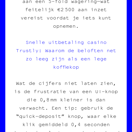
aan een 5‑fold wagering—wat
feitelijk €2 500 aan inzet
vereist voordat je iets kunt
opnemen.
Snelle uitbetaling casino
Trustly: Waarom de beloften net
zo leeg zijn als een lege
koffiekop
Wat de cijfers niet laten zien,
is de frustratie van een UI‑knop
die 0,8 mm kleiner is dan
verwacht. Een tip: gebruik de
“quick‑deposit” knop, waar elke
klik gemiddeld 0,4 seconden