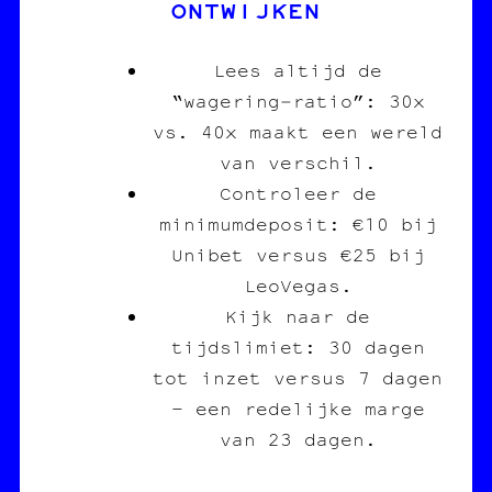
ONTWIJKEN
Lees altijd de
“wagering‑ratio”: 30x
vs. 40x maakt een wereld
van verschil.
Controleer de
minimumdeposit: €10 bij
Unibet versus €25 bij
LeoVegas.
Kijk naar de
tijdslimiet: 30 dagen
tot inzet versus 7 dagen
– een redelijke marge
van 23 dagen.