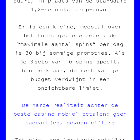
duurt, in plaats van de standaard
1,2‑secondse drop‑down.
Er is een kleine, meestal over
het hoofd geziene regel: de
“maximale aantal spins” per dag
is 30 bij sommige promoties. Als
je 3 sets van 10 spins speelt,
ben je klaar; de rest van je
budget verdwijnt in een
onzichtbare limiet.
De harde realiteit achter de
beste casino mobiel betalen: geen
cadeautjes, gewoon cijfers
Tot slot, een irritante details: