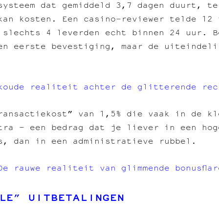
systeem dat gemiddeld 3,7 dagen duurt, te
kan kosten. Een casino‑reviewer telde 12 
 slechts 4 leverden echt binnen 24 uur. B
en eerste bevestiging, maar de uiteindeli
koude realiteit achter de glitterende rec
ransactiekost” van 1,5% die vaak in de kl
tra – een bedrag dat je liever in een hog
s, dan in een administratieve rubbel.
De rauwe realiteit van glimmende bonusflar
LE” UITBETALINGEN