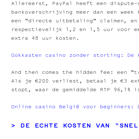
Allereerst, PayPal heeft een dispute‑
bankoverschrijving meer dan een week 
een “directe uitbetaling” claimen, en
respectievelijk 1,2 en 1,5 uur voor e
extra 48 uur kosten.
Gokkasten casino zonder storting: De 
And then comes the hidden fee: een “t
Als je €200 verliest, betaal je €3 ex
stopt, waar de gemiddelde RTP 96,1% i
Online casino België voor beginners: 
DE ECHTE KOSTEN VAN “SNEL