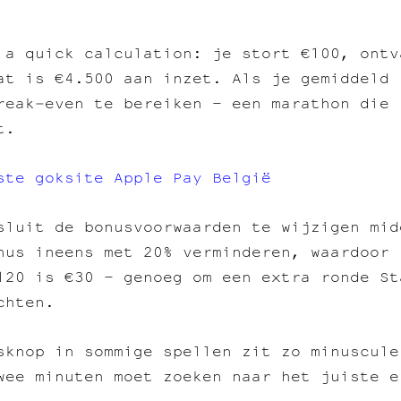
 a quick calculation: je stort €100, ontv
at is €4.500 aan inzet. Als je gemiddeld 
reak‑even te bereiken – een marathon die 
t.
ste goksite Apple Pay België
sluit de bonusvoorwaarden te wijzigen mid
nus ineens met 20% verminderen, waardoor 
120 is €30 – genoeg om een extra ronde St
chten.
sknop in sommige spellen zit zo minuscule
wee minuten moet zoeken naar het juiste e