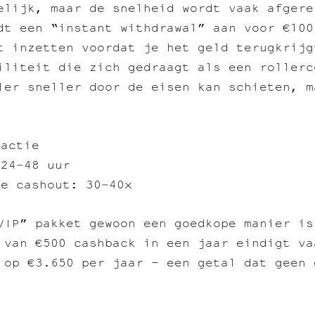
elijk, maar de snelheid wordt vaak afgere
dt een “instant withdrawal” aan voor €100
t inzetten voordat je het geld terugkrijg
iliteit die zich gedraagt als een rollerc
ler sneller door de eisen kan schieten, m
sactie
 24‑48 uur
le cashout: 30‑40x
VIP” pakket gewoon een goedkope manier is
 van €500 cashback in een jaar eindigt va
 op €3.650 per jaar – een getal dat geen 