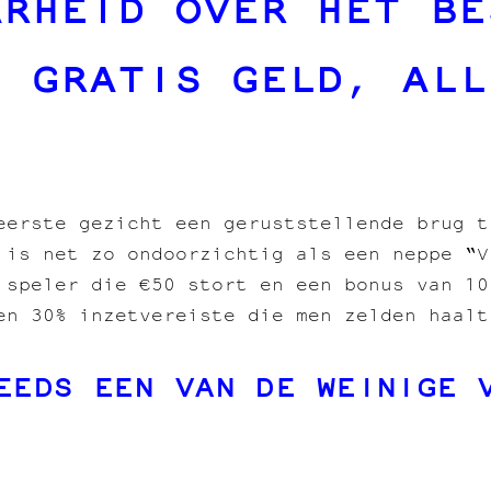
ARHEID OVER HET BE
N GRATIS GELD, ALL
eerste gezicht een geruststellende brug t
 is net zo ondoorzichtig als een neppe “V
 speler die €50 stort en een bonus van 10
en 30% inzetvereiste die men zelden haalt
EEDS EEN VAN DE WEINIGE 