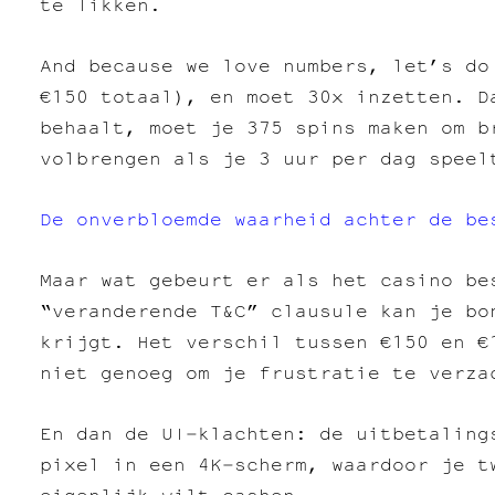
te likken.
And because we love numbers, let’s do
€150 totaal), en moet 30x inzetten. D
behaalt, moet je 375 spins maken om b
volbrengen als je 3 uur per dag speel
De onverbloemde waarheid achter de be
Maar wat gebeurt er als het casino be
“veranderende T&C” clausule kan je bo
krijgt. Het verschil tussen €150 en €
niet genoeg om je frustratie te verza
En dan de UI‑klachten: de uitbetaling
pixel in een 4K‑scherm, waardoor je t
eigenlijk wilt cashen.