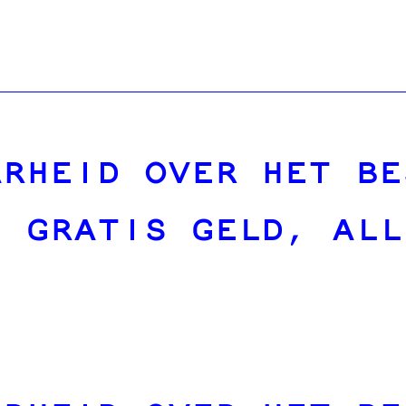
ARHEID OVER HET BE
N GRATIS GELD, ALL