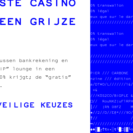
STE CASINO
 f*8W BWZGHOA'O   
X=¥8Y$chG\        
EEN GRIJZE
s#MB5He0JN7G%alBOL
RVpO\TXQR0S¥V/=C  
                  
1W\I/P52/OC5RNO9Q7
7zi$LX//S édHtMoH 
WrEer3i &/J dR- $J
                  
//////////////////
ussen bankrekening en
//////////////////
                  
IP” lounge in een
PIER /// CARBONE  
0% krijgt; de “gratis”
nzine /// édition 
a/////////////////
.
 //               
///  SOUTENIR LE P
VEILIGE KEUZES
□//  tout pour l'i
│//               
★/////////////////
†//              /
═/////////////////
♠♦▒█┌†¶¤•░¶└█□║▓└○