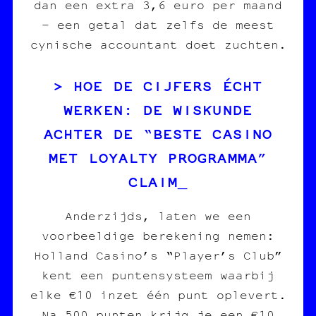
dan een extra 3,6 euro per maand
– een getal dat zelfs de meest
cynische accountant doet zuchten.
HOE DE CIJFERS ÉCHT
WERKEN: DE WISKUNDE
ACHTER DE “BESTE CASINO
MET LOYALTY PROGRAMMA”
CLAIM
Anderzijds, laten we een
voorbeeldige berekening nemen:
Holland Casino’s “Player’s Club”
kent een puntensysteem waarbij
elke €10 inzet één punt oplevert.
Na 500 punten krijg je een €10