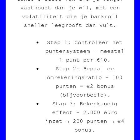
vasthoudt dan je wil, met een
volatiliteit die je bankroll
sneller leegrooft dan vult.
Stap 1: Controleer het
puntensysteem – meestal
1 punt per €10.
Stap 2: Bepaal de
omrekeningsratio – 100
punten = €2 bonus
(bijvoorbeeld).
Stap 3: Rekenkundig
effect – 2.000 euro
inzet → 200 punten → €4
bonus.