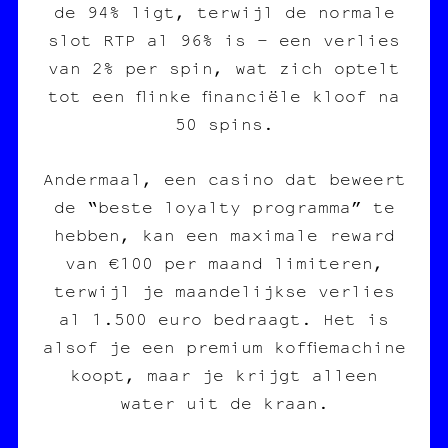
de 94% ligt, terwijl de normale
slot RTP al 96% is – een verlies
van 2% per spin, wat zich optelt
tot een flinke financiële kloof na
50 spins.
Andermaal, een casino dat beweert
de “beste loyalty programma” te
hebben, kan een maximale reward
van €100 per maand limiteren,
terwijl je maandelijkse verlies
al 1.500 euro bedraagt. Het is
alsof je een premium koffiemachine
koopt, maar je krijgt alleen
water uit de kraan.