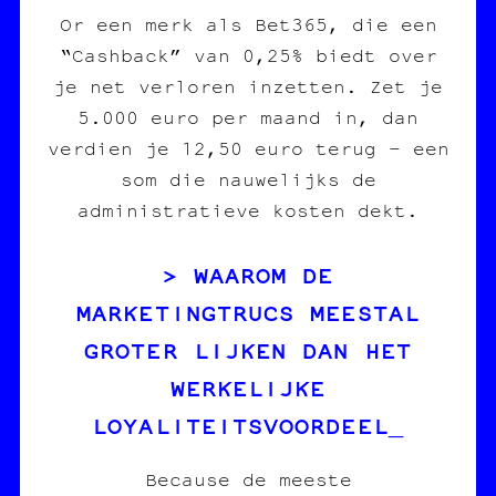
Or een merk als Bet365, die een
“Cashback” van 0,25% biedt over
je net verloren inzetten. Zet je
5.000 euro per maand in, dan
verdien je 12,50 euro terug – een
som die nauwelijks de
administratieve kosten dekt.
WAAROM DE
MARKETINGTRUCS MEESTAL
GROTER LIJKEN DAN HET
WERKELIJKE
LOYALITEITSVOORDEEL
Because de meeste