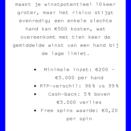
maakt je winstpotentieel 10 keer
groter, maar het risico stijgt
evenredig; een enkele slechte
hand kan €500 kosten, wat
overeenkomt met tien keer de
gemiddelde winst van een hand bij
de lage limiet.
Minimale inzet: €200 –
€5.000 per hand
RTP‑verschil: 96 % vs 99 %
Cash‑back: 5 % boven
€5.000 verlies
Free spins waarde: €0,20
per spin