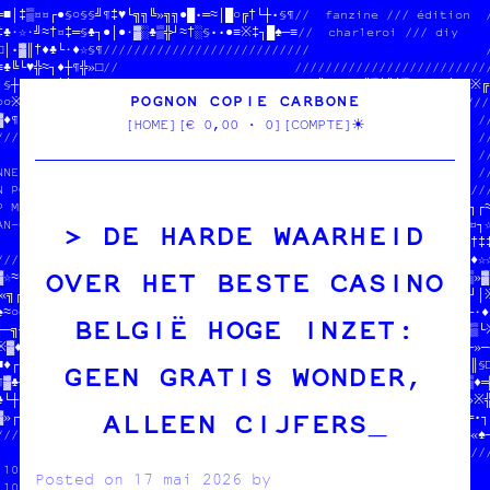
═■│‡┼¤¤┌●§○§§╝♥‡♥└╗╗╚»╗╗●█•═≈│█○╔†└┼•§¶//  fanzine /// édition  /
‡♣·☆·╝≈†¤‡═§♣┐●│●·▓░♣▒╬┘≈†░§••●≡※‡●█═─≡//  charleroi /// diy    /
†│•▓║†♦♣└·♦☆§¶///////////////////////////                       /
☆♣╚└♥╬≈┐♦┼¶╬»□//                       //////////////////////////
┼§┼┌■□■○§│╔¤·┐//  on fait des pin's    //●╬♠┐¤●╗╝▒└╬└▒♣☆≡╔□│★¶※╔†
Skip
POGNON COPIE CARBONE
♣○※☆█║♥─«○┼♣•‡//  des affiches    ///////////////////////////////

▓‡¶¶╝■○┌♠♥╬▓●▓//  des cartes posta//                           //
to
[HOME]
[€ 0,00 · 0]
[COMPTE]
////////////┐¤//  des posters     //  $$$  DU POGNON  $$$      //
content
          //•┼//                  //  POUR COPIE CARBONE ASBL  //
NNE-NOUS  //•★//////////////////////                           //
N POGNON  ///////////////////////////////////////////////////////
P MERCI   //                         //─┐¤«═╚★§●≈¤□※♠░│█※»♥☆★┐┌≈
DE HARDE WAARHEID
AN-CHAT   //00% transwallon          //▒┌※≈■□║█≈○≈■╚┘≈※█♣■·▓╬¤○☆
          //00% légal                //═▒·■♣└♥•║┼│‡·¶□■╚□♦╚═▒●†‡‡
////////////ieux que sur le darkweb  //≈●┘♠//////////////////♣♦☆☆
OVER HET BESTE CASINO
▓☆≈※♥«♥//                            //┼█·☆//              //▒»▓‡
«╗┌▒┼※»////////////////////////////////└★╔¶//  DONNE-NOUS  //┘│※
♠●○♣☆╬»≈╬□▒┐•♠║†♠※■//////////////////////////////////GNON  //└·♦»
BELGIË HOGE INZET:
┼─▓┘░≡§☆≡♣═□─█≈‡★○░//                              //RCI   //▓▒└※
※▓♦♥┐♠★┘─┌≡█§○●─┐♣○//  SOUTENIR LE PROJET          //HAT   //┼»─♠
GEEN GRATIS WONDER,
■♦┌»≈♠▒┼●█░└≈•┌┘•└┐//  tout pour l'image imprimée  //      //¶║§□
¶▓♣┐═┘†█♣╔┘♣♠♥※╝□●≈//                              //////////▒♦═▓
♣└┼»┌☆☆§╬♠█★○»■♥‡╔·//////////////////////////////////─┼»※·□○╔»※╬
ALLEEN CIJFERS
▓»┌┘※│┘☆●□♦┘¶└┌•‡¶□////////////////////////////////╔·╔╔●♠┼░═└═•┐║
/////////////////////////////░♦░‡≡╚•╝█═│█●♣§●═‡─†♦¤─└░♦╚□╗†☆†╬«♠─
                           //│¶§♣□╝└/////////////////////////////
 100% transwallon          //═•¤╗¶┼─//                           
Posted on
17 mai 2026
by
 100% légal                //│★≡•╔═»//  $$$  DU POGNON  $$$      