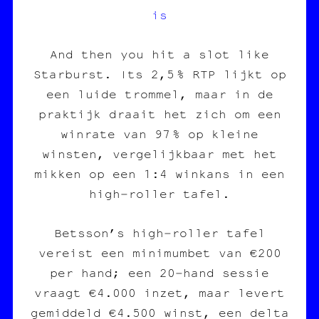
is
And then you hit a slot like
Starburst. Its 2,5 % RTP lijkt op
een luide trommel, maar in de
praktijk draait het zich om een
winrate van 97 % op kleine
winsten, vergelijkbaar met het
mikken op een 1:4 winkans in een
high‑roller tafel.
Betsson’s high‑roller tafel
vereist een minimumbet van €200
per hand; een 20‑hand sessie
vraagt €4.000 inzet, maar levert
gemiddeld €4.500 winst, een delta