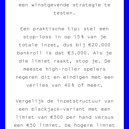
een winstgevende strategie te
testen.
Een praktische tip: stel een
stop‑loss in op 15 % van je
totale inzet, dus bij €20.000
bankroll is dat €3.000. Als je
die limiet raakt, stop je. De
meeste high‑roller spelers
negeren dit en eindigen met een
verlies van 40 % of meer.
Vergelijk de inzetstructuur van
een blackjack‑variant met een
limiet van €500 per hand versus
een €50 limiet. De hogere limiet