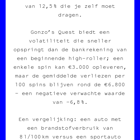
van 12,5 % die je zelf moet
dragen.
Gonzo’s Quest biedt een
volatiliteit die sneller
opspringt dan de bankrekening van
een beginnende high‑roller; een
enkele spin kan €3.000 opleveren,
maar de gemiddelde verliezen per
100 spins blijven rond de €6.800
– een negatieve verwachte waarde
van -6,8 %.
Een vergelijking: een auto met
een brandstofverbruik van
8 l/100 km versus een sportauto