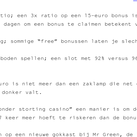
atio; een 3x ratio op een 15‑euro bonus i
7 dagen om een bonus te claimen betekent 
ng; sommige “free” bonussen laten je slec
eboden spellen; een slot met 92% versus 9
uro is niet meer dan een zaklamp die net 
 donker valt.
onder storting casino” een manier is om d
7 keer meer hoeft te riskeren dan de bonu
n op een nieuwe gokkast bij Mr Green, de 