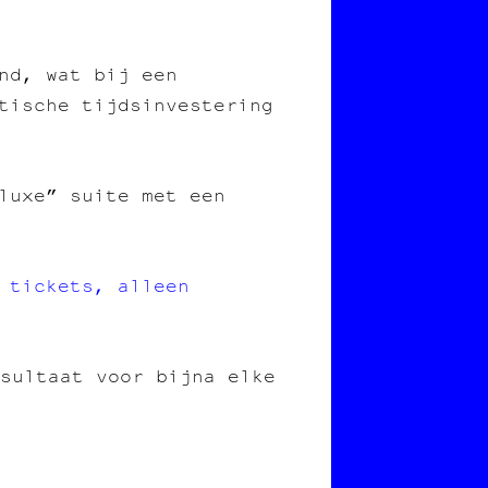
nd, wat bij een
tische tijdsinvestering
luxe” suite met een
 tickets, alleen
resultaat voor bijna elke