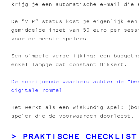
krijg je een automatische e‑mail die 
De “VIP” status kost je eigenlijk een
gemiddelde inzet van 50 euro per sess
voor de meeste spelers.
Een simpele vergelijking: een budgeth
enkel lampje dat constant flikkert.
De schrijnende waarheid achter de “be
digitale rommel
Het werkt als een wiskundig spel: (bonu
speler die de voorwaarden doorleest.
PRAKTISCHE CHECKLIST