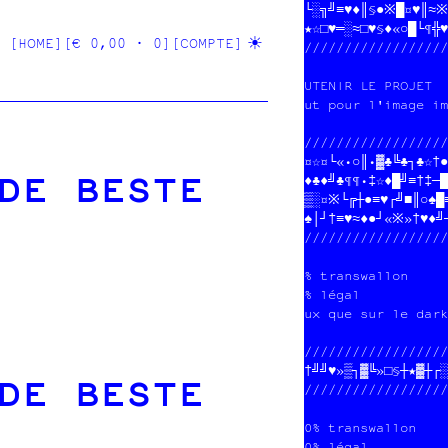
└░╗╝≡♥♦║§●※█¤♥║≈※┼
★☆█♥═░≈□═§♦«○█└¶╬♥
[HOME]
[€ 0,00 · 0]
[COMPTE]
//////////////////
UTENIR LE PROJET  
ut pour l'image im
//////////////////
¤☆¤└«•○║•┼♣●♣┐♣☆†●
DE BESTE
♦♣♦╝♣¶¶•‡☆♦█╝≡☆‡─█
▒‡¤※└╔┼●≡♥┌╝■║○♠█≡
♠│┘†≡♥≈♦●┘«※»†♥♦╝─
//////////////////
% transwallon     
% légal           
ux que sur le dark
//////////////////
†╝╝♥»▒┐▓╚»□§┼★▓·┌░
DE BESTE
//////////////////
0% transwallon    
0% légal          