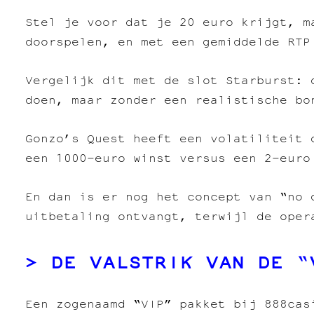
Stel je voor dat je 20 euro krijgt, m
doorspelen, en met een gemiddelde RTP
Vergelijk dit met de slot Starburst: 
doen, maar zonder een realistische bo
Gonzo’s Quest heeft een volatiliteit 
een 1000‑euro winst versus een 2‑euro
En dan is er nog het concept van “no 
uitbetaling ontvangt, terwijl de oper
DE VALSTRIK VAN DE “
Een zogenaamd “VIP” pakket bij 888cas