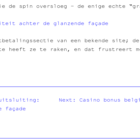
ie de spin oversloeg – de enige echte “gr
iteit achter de glanzende façade
tbetalingssectie van een bekende site; de
te heeft ze te raken, en dat frustreert m
uitsluiting:
Next:
Casino bonus belg
e façade