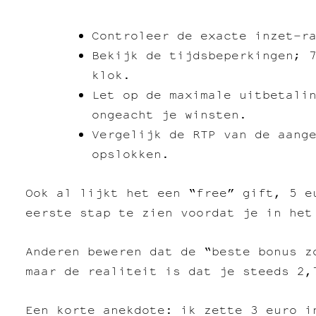
Controleer de exacte inzet‑r
Bekijk de tijdsbeperkingen; 
klok.
Let op de maximale uitbetali
ongeacht je winsten.
Vergelijk de RTP van de aang
opslokken.
Ook al lijkt het een “free” gift, 5 e
eerste stap te zien voordat je in het
Anderen beweren dat de “beste bonus z
maar de realiteit is dat je steeds 2,
Een korte anekdote: ik zette 3 euro i