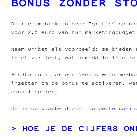
BONUS ZONDER ST
De reclameblokken over “gratis” spinn
voor 2,5 euro van hun marketingbudget
Neem Unibet als voorbeeld: ze bieden 
inzet verliest, wat gemiddeld 15 euro
Bet365 gooit er een 5‑euro welcome‑bo
inzetten om de bonus te activeren, wa
casual speler.
De harde waarheid over de beste casin
HOE JE DE CIJFERS ON