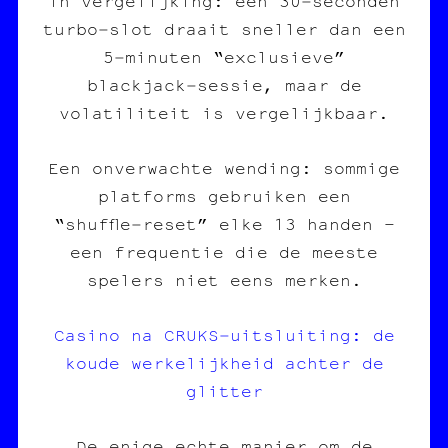
In vergelijking: een 30‑seconden
turbo‑slot draait sneller dan een
5‑minuten “exclusieve”
blackjack‑sessie, maar de
volatiliteit is vergelijkbaar.
Een onverwachte wending: sommige
platforms gebruiken een
“shuffle‑reset” elke 13 handen –
een frequentie die de meeste
spelers niet eens merken.
Casino na CRUKS‑uitsluiting: de
koude werkelijkheid achter de
glitter
De enige echte manier om de