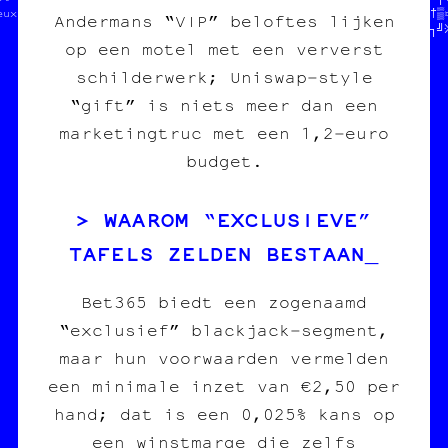
eux que sur le darkweb  //////  PAPIER /// CARBONE   //  //†♥░†▒¤
Andermans “VIP” beloftes lijken
                        //////  fanzine /// édition  //  //¤╚─┐╝
op een motel met een ververst
schilderwerk; Uniswap‑style
“gift” is niets meer dan een
marketingtruc met een 1,2‑euro
budget.
WAAROM “EXCLUSIEVE”
TAFELS ZELDEN BESTAAN
Bet365 biedt een zogenaamd
“exclusief” blackjack‑segment,
maar hun voorwaarden vermelden
een minimale inzet van €2,50 per
hand; dat is een 0,025% kans op
een winstmarge die zelfs