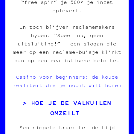
“free spin” je 500× je inzet
oplevert.
En toch blijven reclamemakers
hypen: “Speel nu, geen
uitsluiting!” – een slogan die
meer op een reclame‑buisje klinkt
dan op een realistische belofte.
Casino voor beginners: de koude
realiteit die je nooit wilt horen
HOE JE DE VALKUILEN
OMZEILT
Een simpele truc: tel de tijd