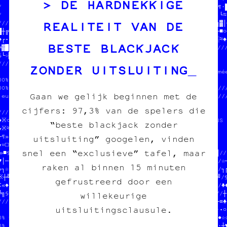
DE HARDNEKKIGE
/  POUR COPIE CARBONE ASBL  ///  JEAN-CHAT   //╗┐★┘†•░‡☆●▒†¤≡╬¶·█
/                           ///              //┼§╗♠┼※•┐«≡│╗█┘┐└≈
REALITEIT VAN DE
///////////////////////////////////////////////╗╗▒♠╝••§‡≈※•┼═╗▓│
█░╔≈□╬╝¤○≈//                       //  //≡≡¤¤▓≈┌╬╚≈░※≡«▒§┘☆•║•■○
♠┌••¤□■≈╝«//  PAPIER /// CARBONE   //  //╚•≈╔║│»¶╬○╬※┐«╔†☆═¤♣░≈♠
BESTE BLACKJACK
§▓█·†※☆╚╔※//  fanzine /// édition  /////////////////////////////
§└☆█░└†•╚┘//  charleroi /// diy    //              //            
////////////                       //  DONNE-NOUS  //OJET        
ZONDER UITSLUITING
          ////////////////////////♥//  TON POGNON  //age imprimée
00% transwallon          //░≡╗♥¶┐»░//  STP MERCI   //            
00% légal                //└·│♦▒█║█//  JEAN-CHAT   //////////////
Gaan we gelijk beginnen met de
ieux que sur le darkweb  //┼└¤○¶▒│♦//              //////////////
                         //☆■≡¶╚┐╚¤//////////////////            
cijfers: 97,3% van de spelers die
//////////////////////////////////////  JEAN-CHAT ET MOOMIN      
♦※○▒†//              UE           ////  ONT MANGÉ TOUS LES SOUS 
“beste blackjack zonder
┘※≈¶♠//  HFON=4Z/XRGZO₿OOMIN      ////  EN CROQUETTES           
┌¶»┌●//  C$3 IFSR₿¥R=£3 LES SOUS  ////  HELP HELP                
uitsluiting” googelen, vinden
★¤□★○//  ₿WJK₿2M-5S$83O        ///////                           
snel een “exclusieve” tafel, maar
»■§┐┘//  7E|6₿QC06   XQ        //   //////////////////////┐//║╔/
♥│─«═//              9Y        //  100% transwallon        » //☆─
raken al binnen 15 minuten
»┐☆●┘////////////////////////////  100% légal                //┐╔
□┼╝■»┼†≈≡★╚♠┌╝★†※┌▒║♣≈¶─░╬»•†┘§//  mieux que sur le darkweb  ╝/§
gefrustreerd door een
‡«♠●¤☆†□┌┘♠≈≈║§§░▓♦└≡¤┼≈♦§└┐☆│╝//                            ★/♣♠
╚╗§※≈☆≈│♠¶▓¤●☆«╚░─★«‡║•¶•·═│█■░////////////////////////////§///┼
willekeurige
////////////////////////////※•░‡≡─▓■║☆░≈╗♦□╗‡¤┌≡│█╔☆┘•○┌║♥¤¤╝┌≡♣
uitsluitingsclausule.
                        ////♣╬□§♥┐║□│┌╗¤※╗•☆▒─╝‡≈┐♣╬♠▒·┼┌╬┼┘░♣■○
0% transwallon          ///////////////////////////////////╚╗○●☆☆
0% légal                //////                       //  //╝┘··┼♥