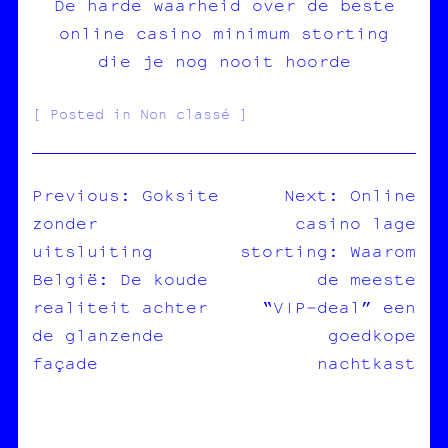
De harde waarheid over de beste
online casino minimum storting
die je nog nooit hoorde
Posted in Non classé
Previous:
Goksite
Next:
Online
zonder
casino lage
NAVIGATION
uitsluiting
storting: Waarom
DE
België: De koude
de meeste
L’ARTICLE
realiteit achter
“VIP‑deal” een
de glanzende
goedkope
façade
nachtkast