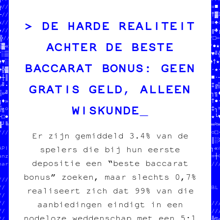
╔//  WNT PP#G\€T5M@ VES SOUIQ ///////////////////////////S  //¶¤■
┌//  \X *IOQ4#&TWHQ5   9  D4 O///////////////////////OGNON  //†▓※
DE HARDE REALITEIT
«//  K=LPVHELP₿M          YH  /&                   //ERCI   //¤♠☆
★//                        \  B/PIER /// CARBONE   //CHAT   //♥♣§
╬//////////////////////////////7nzine /// édition  //       //□─○
ACHTER DE BESTE
▒▓«┌♥╬└¶§┼┼■♥※┐»│♣‡╝═─□▒□│//  charleroi /// diy    ///////////●★¤
†░▒♦═╚♦»╚·¤╬≈┌☆█┌┐♠○╝≡─■╔♠//                       //┌§»█•┼╚└»♥╝╬
♣♥░////////////////////////////////////////////▓/////♦»※▒■«♥¶♣†★¶
BACCARAT BONUS: GEEN
♠╬▓//              //           ////////////¶†┐♠·█╬└‡•▒═╔♣█¶○┐·★·
♠┼║//  DONNE-NOUS  //OOMIN      //»█■│┌¶╝♣╬═≡╔░♥♣█┐•╝‡‡♦╝§≡╝╝·■·─
GRATIS GELD, ALLEEN
☆••//  TON POGNON  // LES SO//////////////////////////////////‡╔▒
▒»╝//  STP MERCI   //       //                           // //┐╗♦
╗♦»//  JEAN-CHAT   //       //  JEAN-CHAT ET MOOMIN      // //†●·
WISKUNDE
▒╗○//              //       //  ONT MANGÉ TOUS LES SOUS  // //‡┐≈
└□●///////////////////////////  EN CROQUETTES            // //★└♥
▓┘╚·★♦≡╬«♣╝╗‡○─╝♠♣┘╚·♦☆║·♠≡┐//  HELP HELP                /////═≈═
///////////////////////////□║/  █│ ☆                  ■  //░│»○□·
Er zijn gemiddeld 3.4% van de
                    //   //≡//////////////┼////////////‡//═║≡≈║░※
spelers die bij hun eerste
APIER /// CARBONE   //   //※•«╚┌※≡¤▒♠¤░╔☆║○♠░♠└▓║■»■╗┼┐♦†╬¤♠‡┐«☆
anzine /// édition  //   //■•¶░╝╝♥★└┼╝‡§¤┘♥╗≈└┐♦└□†¶●╚○≡♠╬╬╚┘†¤┼○
depositie een “beste baccarat
harleroi /// diy    //b  //»║»«□┘»¤┘≡////////////////////////////
                    //   //////┐☆┐≈║─//                          
bonus” zoeken, maar slechts 0,7%
///////////////////////////  //╗┌♥╝§╚//  $$$  DU POGNON  $$$     
//  JEAN-CHAT ET MOOMIN      //♣○╗■▓▓//  POUR COPIE CARBONE ASBL 
realiseert zich dat 99% van die
//  ONT MANGÉ TOUS LES SOUS  //░·╬§▓★//                          
aanbiedingen eindigt in een
//  EN CROQUETTES            //██└≡¤♦////////////////////////////
//  HELP HELP                //♠╔╗└▓♦////////////////////////////
nodeloze weddenschap met een 5:1
//                           //♣┐┌█☆┘○♣§♦░└≡♦║╚┘«≡╔≈○╗▒☆●«░♠□╚╚≈«