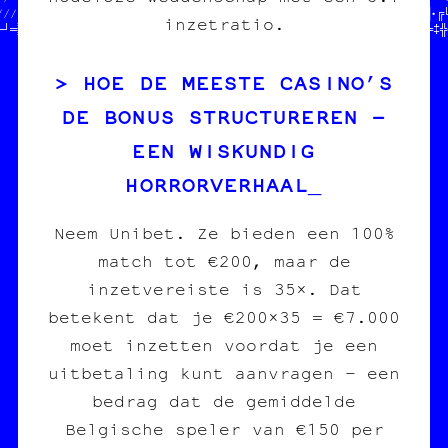
///////////////////////////////▓─§¤╗□╗¤═·«■♥─□♣─╬┘»║•♣┘╔«╝╬░●█•╔╚
inzetratio.
─┘═░╝≡┼≡▒│╔≈○╗┐╚★¤□¤╗┘¶‡▒║♣»▓█▓·─═╔║╝†┼╗╝┘†═▓┘└†═┐┐≡╚═•¤·╗│‡※═‡╬
HOE DE MEESTE CASINO’S
DE BONUS STRUCTUREREN –
EEN WISKUNDIG
HORRORVERHAAL
Neem Unibet. Ze bieden een 100%
match tot €200, maar de
inzetvereiste is 35×. Dat
betekent dat je €200×35 = €7.000
moet inzetten voordat je een
uitbetaling kunt aanvragen – een
bedrag dat de gemiddelde
Belgische speler van €150 per