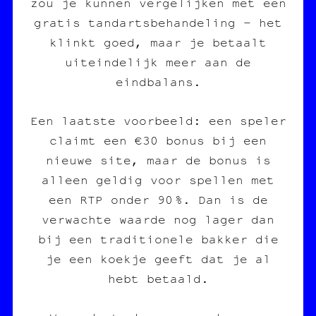
zou je kunnen vergelijken met een
gratis tandartsbehandeling – het
klinkt goed, maar je betaalt
uiteindelijk meer aan de
eindbalans.
Een laatste voorbeeld: een speler
claimt een €30 bonus bij een
nieuwe site, maar de bonus is
alleen geldig voor spellen met
een RTP onder 90 %. Dan is de
verwachte waarde nog lager dan
bij een traditionele bakker die
je een koekje geeft dat je al
hebt betaald.