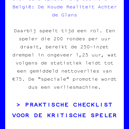
België: De Koude Realiteit Achter
de Glans
Daarbij speelt tijd een rol. Een
speler die 200 rondes per uur
draait, bereikt de 250‑inzet
drempel in ongeveer 1,25 uur, wat
volgens de statistiek leidt tot
een gemiddeld nettoverlies van
€75. De “speciale” promotie wordt
dus een verliesmachine.
PRAKTISCHE CHECKLIST
VOOR DE KRITISCHE SPELER