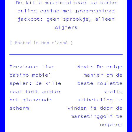
De kille waarheid over de beste
online casino met progressieve
jackpot: geen sprookje, alleen
cijfers
Posted in Non classé
Previous:
Live
Next:
De enige
casino mobiel
manier om de
NAVIGATION
spelen: De kille
beste roulette
DE
realiteit achter
snelle
L’ARTICLE
het glanzende
uitbetaling te
scherm
vinden is door de
marketinggolf te
negeren