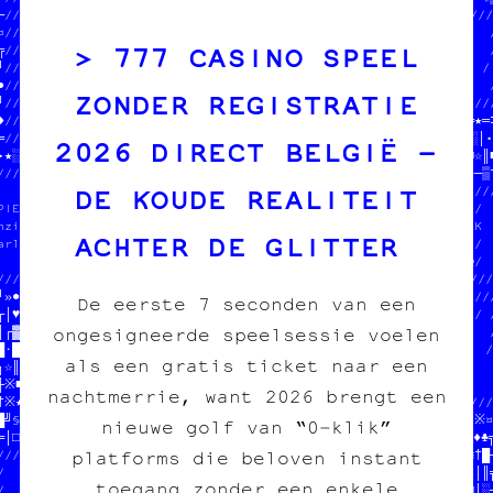
─///////////////////////////§│┘▓¤┌※/////////////////////////////
¤//                       //○♦╔★╚┘·//                           /
777 CASINO SPEEL
╔//  on fait des pin's    //┐♠┼≈«└♥//  $$$  DU POGNON  $$$      /
┘//  des affiches         //■▓□█·┼¶//  POUR COPIE CARBONE ASBL  /

●//  des cartes postales  //┐║¤★§»┘//                           /
ZONDER REGISTRATIE
┘//  des posters          //╔★└≡§▓●//////////////////////////////
♦//                       //★///////////////////////////////§╔★═‡
═///////////////////////////└//                           //※░│•
2026 DIRECT BELGIË –
•★░♣○═│♦♥§♣┌●╝¶○╚│★╔¤┘▓░╔░«╬‡//  $$$  DU POGNON  $$$      //╔■☆※
/////////////////////║║═≡»♥•●//  POUR COPIE CARBONE ASBL  //♠★─▒†
DE KOUDE REALITEIT
                   //└█┐▓╬♦┼╬//     /////////////////////////////
PIER /// CARBONE   //≡▒╗♥┘┘≈╔/////////                       //  
nzine /// édition  //┘■┌╬░♦║♠§▓♦░┘«·//  on fait des pin's    //  
ACHTER DE GLITTER
arleroi /// diy    //│└†·└‡‡♠·□╚≡¤♠▒//  des affiches         //  

                   //█□‡╔╚§┌≡●¶□□█¤♣//  des cartes postales  //  
/////////////////////☆═▒§■·╗█※╝╝†└╬░//  des posters          ///
┘»●╬█♠╝≈///////////////////////////‡//                       ////
De eerste 7 seconden van een
┌☆♥╗≡▒♦★//                       //╬/////////////////////////// /
ongesigneerde speelsessie voelen
│┌▓░≡•·‡//  on fait des pin's    //≈≡¶║//  PAPIER /// CARBONE   /
█·█└»♠╗└//  des affiches         //¶│┼※//  fanzine /// édition  /

als een gratis ticket naar een
┐☆║※»≈¤╚//  des cartes postales  //‡┌└╗//  charleroi /// diy    
┼※■▒•≈♠■//  des posters          //•╬═»//                       
nachtmerrie, want 2026 brengt een
†※★★□╚○▓//                       //░─¤☆/////////////////////////
█╝§■┌≡□○///////////////////////////□╗¶╗█○‡•┘«└║♦☆└║†♦═║┌┌☆★»╗†※¤
nieuwe golf van “0‑klik”
═│□※»═♠†═░░•░•¤╗█─║»╔•┘│★※□└└≡═░♣□♣└╔¤·▒♥░≈·▒╗╝□★┘╚┼♣└≈≈█▓╝♠▒♦♣╗
platforms die beloven instant
///////////////////////////////┼«╝┐•☆╚♠§★─╗≈☆♥┐┐≡▒┼·╝└♥☆★░▓▒═≡†█┐
/                            ////////////////////////////////‡│║╗
toegang zonder een enkele
/  100% transwallon          ///                           //■│░─