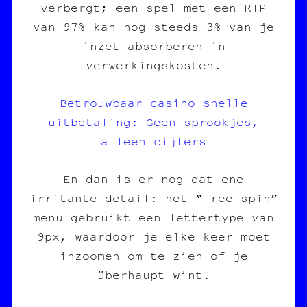
verbergt; een spel met een RTP
van 97% kan nog steeds 3% van je
inzet absorberen in
verwerkingskosten.
Betrouwbaar casino snelle
uitbetaling: Geen sprookjes,
alleen cijfers
En dan is er nog dat ene
irritante detail: het “free spin”
menu gebruikt een lettertype van
9px, waardoor je elke keer moet
inzoomen om te zien of je
überhaupt wint.