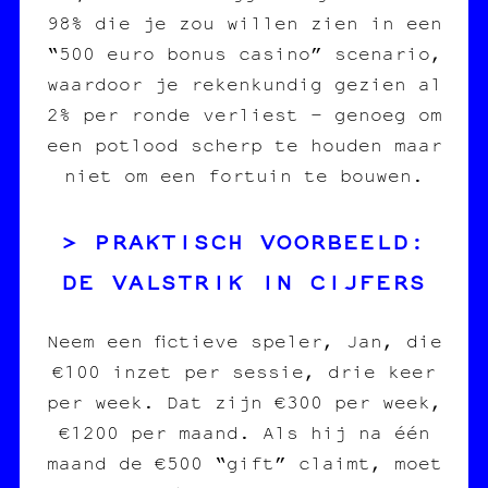
98% die je zou willen zien in een
“500 euro bonus casino” scenario,
waardoor je rekenkundig gezien al
2% per ronde verliest – genoeg om
een potlood scherp te houden maar
niet om een fortuin te bouwen.
PRAKTISCH VOORBEELD:
DE VALSTRIK IN CIJFERS
Neem een fictieve speler, Jan, die
€100 inzet per sessie, drie keer
per week. Dat zijn €300 per week,
€1200 per maand. Als hij na één
maand de €500 “gift” claimt, moet