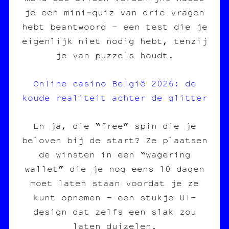
je een mini‑quiz van drie vragen
hebt beantwoord – een test die je
eigenlijk niet nodig hebt, tenzij
je van puzzels houdt.
Online casino België 2026: de
koude realiteit achter de glitter
En ja, die “free” spin die je
beloven bij de start? Ze plaatsen
de winsten in een “wagering
wallet” die je nog eens 10 dagen
moet laten staan voordat je ze
kunt opnemen – een stukje UI-
design dat zelfs een slak zou
laten duizelen.