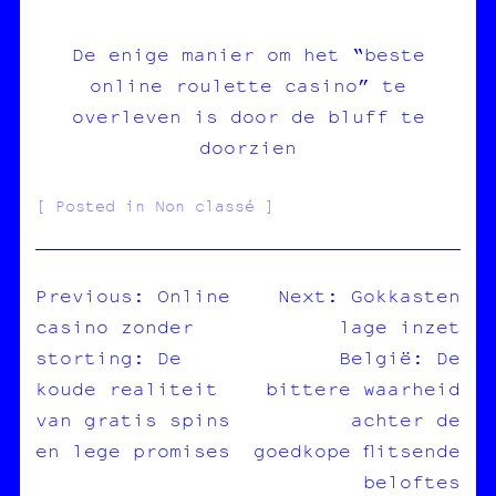
De enige manier om het “beste
online roulette casino” te
overleven is door de bluff te
doorzien
Posted in Non classé
Previous:
Online
Next:
Gokkasten
casino zonder
lage inzet
NAVIGATION
storting: De
België: De
DE
koude realiteit
bittere waarheid
L’ARTICLE
van gratis spins
achter de
en lege promises
goedkope flitsende
beloftes