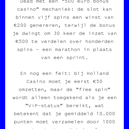
Dead met een “500 euro bonus
casino” mechaniek: de slot kan
binnen vijf spins een winst van
€200 genereren, terwijl de bonus
je dwingt om 30 keer de inzet van
€500 te verdelen over honderden
spins – een marathon in plaats
van een sprint.
En nog een feit: bij Holland
Casino moet je eerst €50
omzetten, maar de “free spin”
wordt alleen toegekend als je een
“VIP‑status” bereikt, wat
betekent dat je gemiddeld 10.000
punten moet verzamelen door 1000