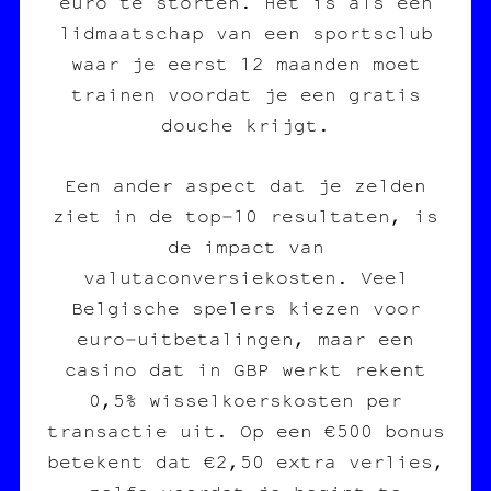
euro te storten. Het is als een
lidmaatschap van een sportsclub
waar je eerst 12 maanden moet
trainen voordat je een gratis
douche krijgt.
Een ander aspect dat je zelden
ziet in de top‑10 resultaten, is
de impact van
valutaconversiekosten. Veel
Belgische spelers kiezen voor
euro‑uitbetalingen, maar een
casino dat in GBP werkt rekent
0,5% wisselkoerskosten per
transactie uit. Op een €500 bonus
betekent dat €2,50 extra verlies,