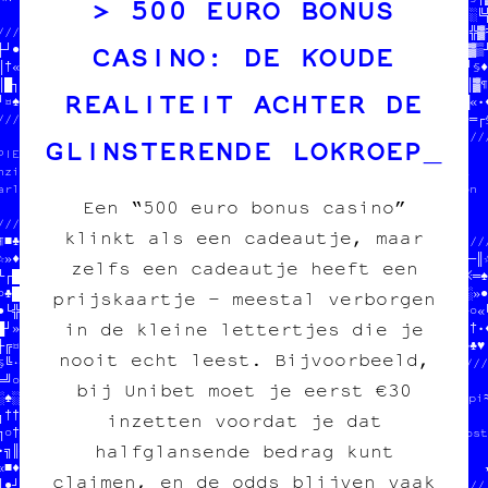
500 EURO BONUS
          //•¤╬♦/////////////////                   ●  □//♦┼♠│░╚╬
////////////└¶♥█║▒▓¤·╬╚□♦•≈╬┼·†//  on fait des pin's▒   //╝☆┐┘╬▓≈
CASINO: DE KOUDE
┼┘●┐╗‡┐┼≡¶¶♥┘●║○«♠┐♣┐┘※·≈│╔░※¶║//  des affiches        ○‡†»┼█★▓▒┘
║†«■☆≡≈┌■■★┼♥≈†»░╔╬▒║†※└§☆♣╝▒┼║//  des cartes postales« //¤☆≈┘§♦
║█┌│※┐·│★○†█♠└┌┘●●┘☆□★╚♠╚♥¤░█¤░//  des posters   │  ☆ † //♦♠└║▓¶
REALITEIT ACHTER DE
┘¤♠─☆╬†╔‡▓♥●─□•♥☆│»¶»┘‡☆○§≈▒└░╔//                     ─ //●●♣█«•♦
//////////////////////////¤★·□┼///////////////////☆///////┐╗♣♦═┌§
                   |M  7//¶┌┼□»║♥▓«╬»╚«▓/////////////////////////
GLINSTERENDE LOKROEP
4J8M5¥BO1HK$45%₿O  /9  Y//·¤‡♠※╗»§└☆¤•‡«//                      
2L@0%KN/₿A26PS@=XM/P#  $//╚«·○†█♣╝╔§●▓─•//  *0DR¥09EnI8VXEYX9    
5HAQQ&+ B7O £W|    M7A Y//══┘▒┘┐★★└☆«♣«»//  10+7€lLWa\  E@O AM₿  
Een “500 euro bonus casino”
G€*TNH£UJNW-/WE0GG*//*T4//§※╚★♥¶┌┘»♣┼♥§¶//  DN96E /uZ Y8* lO0dUM
//////////////////////////////////////////   PN &$T6DP           
klinkt als een cadeautje, maar
¶■♣▓•·╗│★┘♦♠╝╬♠┘≈▓≈║○■║//               JG£W=LB/CU%//////////////
☆»♦♥»╔≡●¶└┘□═※■┐╬♥■«■└♥//  $$$  DU POGNON  $$$      //█▓■○■▓※─║☆
zelfs een cadeautje heeft een
└┌█†■░▒‡§┌♠░¤○┼●★·╬╬╬·‡//  POUR COPIE CARBONE ASBL  /■≈♠¤╝♠•□※═♠
○♣█†≡═♠■─§╬●†╚─≡═╚□╔★♥§//                           //‡※┘┌♦«═░»●
prijskaartje – meestal verborgen
●└╬┌■·////////////////////////////////////////////////╚¶☆○╔═♦♦○«╚
in de kleine lettertjes die je
█┘»□♣─//                       //               //╚▒○☆┘██╔♦┘╝·†•♦
┼╔¤┌≈│//  on fait des pin's    ///////////////////▒«▒█≡¤•□┼★○♠♣♥│
nooit echt leest. Bijvoorbeeld,
§╚·┐─※//  des affiches         //»║‡♣♠╝·●╚║•█////////////////////

═╝○▓┘♦//  des cartes postales  //♣†╗†¤●└┐┐•┌‡//                  
bij Unibet moet je eerst €30
░♠░※●※//  des posters          //»┼·☆»┼♥▒★─♦┼//  on fait des pi★
┐††║╝╚//                       //♣☆║─≡░□‡│•※♥//  des affiches    

inzetten voordat je dat
╗○†┼╚│////////////////////////////////////※○«//  des cartes post
halfglansende bedrag kunt
•╗║╝╔○□«┘╝╝║□§○//                       //·♥▓//  des posters     
«■♦○«═▒‡▒╔═╗┘¶─//  on fait des pin's    //☆╔┐//                 ★
claimen, en de odds blijven vaak
│●┘●═■§●★■≡□┘╝║//  des affiches         //○¶«////////////////////
