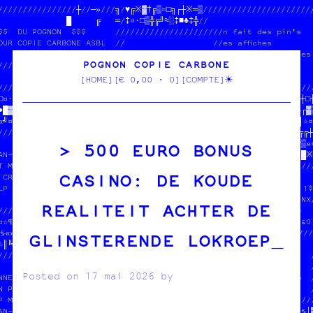
////////////////┼//─»///╗/♥╔※▓†╔▒¤□╗┌┼※═▒///////////////////////
              █     ╔   ═/‡¤·□▒╬╔╝≈░‡■♣‡╬//                      
$$  DU POGNON  $$$      ///////////////////  $R$ K4U POG₿=N|V8$$ 
OUR COPIE CARBONE ASBL  //               #Q  P/WR6COP=¥2$-RBE₿E €
             ‡          // POGNON  $$$   K/   F  € U W   X6 M|   
Skip
POGNON COPIE CARBONE
//////////////////////////PIE CARBONE ASBKZC//M0/RO¥//2////=///IE
           //¶└//                           //                   
to
[HOME]
[€ 0,00 · 0]
[COMPTE]
/////////////█─//////////////////////////////////////////////////
content
□¤··※▒※·╔▓═─■╗■♣▒▓○///////////////////////////////▒┐♥♣═╝‡┘┐♦╗┼□┼
●█▓♣╚┐○▒▓▒★┼»☆○╝╔‡·//                           //○╝≈♠♣│┼·╝‡█§┌▓▒
«╝¤»※□★▒¤░☆╗·└§╗□□★//  JEAN-CHAT ET MOOMIN      //╝█╝╔─┘●○╗♦♠│☆¤
/////////////////////////T MANGÉ TOUS LES SOUS  //┘§█┼•♠‡▒※♠■╔╔┼
500 EURO BONUS
                       // CROQUETTES            //─└○♠»§═┘╝≡▒♥▒»¤
AN-CHAT ET MOOMIN      //LP HELP                //¤▒╬░·░●♣·□♣·╗※
T MANGÉ TOUS LES SOUS  //                 ///////////////////////
CASINO: DE KOUDE
 CROQUETTES            /////////////////////                     
LP HELP                //«»♣│╬░┐•¤┼═□♦┘※■█//  $$$  DU POGNON  $$
    ///////////////////////////////▒«/♠┌╬║//  POUR COPIE CARBONE 
REALITEIT ACHTER DE
//////                              /≈♥☆╔┘//                     
¤☆¶≈//  SOUTENIR LE PROJET          //╔▒»¤///////////////////////
GLINSTERENDE LOKROEP
§«»☆//  tout pour l'image imprimée  ////////////////////////////
☆║╚※//                              //                          
//////////////////////////////////////100% transwallon          /
          //                     ///  100% légal                /
Posted on
17 mai 2026
by
NNE-NOUS  //////////////////////////  mieux que sur le darkweb  /
N POGNON  //╚♦║║//  SOUTENIR LE PR//                            /
P MERCI   //○«·♣//  tout pour l'im///////////////////////////////
AN-CHAT   //█│╔╝//             ////////////////////└╗/■¤//§≡··§│▓