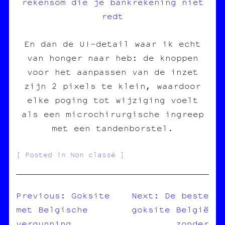
rekensom die je bankrekening niet
redt
En dan de UI‑detail waar ik echt
van honger naar heb: de knoppen
voor het aanpassen van de inzet
zijn 2 pixels te klein, waardoor
elke poging tot wijziging voelt
als een microchirurgische ingreep
met een tandenborstel.
Posted in Non classé
Previous:
Goksite
Next:
De beste
met Belgische
goksite België
NAVIGATION
vergunning
zonder