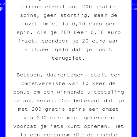
●│○○╚▒▒▒●//  JEAN-CHAT   //            //////////////////////////
circusact‑ballon: 200 gratis
▓╝└※■│█─‡//              ////////////////•╚♥★╗♣≡‡‡─●┌█♥¶┌■♦»╔□·═
spins, geen storting, maar de
inzetlimiet is 0,10 euro per
spin. Als je 200 keer 0,10 euro
inzet, spendeer je 20 euro aan
virtueel geld dat je nooit
terugziet.
Betsson, daarentegen, stelt een
omzetvereiste van 10 keer de
bonus om een winnende uitbetaling
te activeren. Dat betekent dat je
met 200 gratis spins een omzet
van 200 euro moet genereren
voordat je iets kunt opnemen. Het
is een rekensom die de meeste