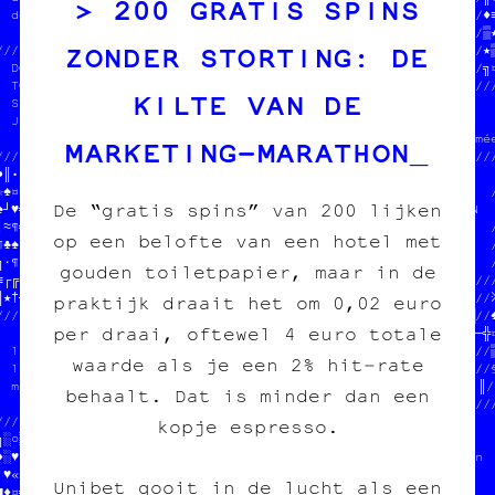
200 GRATIS SPINS
  des posters          /////////≈─♥□//  fanzine /// édition  //♦≡
                       //////╬█┐│▒▓♦//  charleroi /// diy    //▒★
ZONDER STORTING: DE
/////////////////////////  //□╔¶│┐■»//                       //★▒
  DONNE-NOUS  //OOMIN      //╝○†«♣§‡///////////////////////////╗¤
  TON POGNON  // LES SOUS  //»♥□·†▒//////////////////////////////
KILTE VAN DE
  STP MERCI   //           //└┘┌♣░»//                            
  JEAN-CHAT   //           //¤‡♥≡≈♦//  SOUTENIR LE PROJET        
              //           //░□┌╝≈♦//  tout pour l'image imprimée
MARKETING‑MARATHON
/////////////////////////////□§═§░♦//           /////////////////
●■•¤╬≈♠└┘※¤«※†█≡┼≡«★╝▒╗┘╝┌═≡■♦※•¤┐‡///////////////              
☆♠¤♦▓█•└·»╝¤▒│╬═╔▓♦•║♠////////////////////////////  DONNE-NOUS  /
De “gratis spins” van 200 lijken
♠┘♥╬♠▒○●╬♥╚†┼░╔§¶▒─※♥┘//                       ///  TON POGNON  /
│≈†╬┐‡≡╗▒╬█/////////////  PAPIER /// CARBONE   ///  STP MERCI   /
op een belofte van een hotel met
¶♣♠●‡•▒≈┼│┐//         //  fanzine /// édition  ///  JEAN-CHAT   /
╗·¶¤¶☆♥┌·«•//  DONNE-N//  charleroi /// diy    ///              /
gouden toiletpapier, maar in de
≡┌╗¶§≈░═╔«¤//  TON POG//                       //////////////////
║★†─·○■╗╗●†//  STP MER//////////////////////////////////////////※
praktijk draait het om 0,02 euro
//////////////////////////////☆≡//                         ╗ █//♠
per draai, oftewel 4 euro totale
                            /○♠┼//  100% transwallon          ─†¤
  100% transwallon          //─║//  100% légal              § /─▒
waarde als je een 2% hit‑rate
  100% légal                //¤■//  mieux que sur le darkweb  //§
  mieux que sur le darkweb  //█※//                            ║/‡
behaalt. Dat is minder dan een
                            //╝·/////////////////////////////////
//////////////////////////////////////////                       
kopje espresso.
╗░○░═§╬·▒//              //            ///  PAPIER /// CARBONE   
♦░♥¤†♥█¤☆//  DONNE-NOUS  //on          ///  fanzine /// édition  
┘♥«★╗»┘└»//  TON POGNON  //            ///  charleroi /// diy    
Unibet gooit in de lucht als een
■♦¤╗□★┘♠¤//  STP MERCI   //le darkweb  ///                       