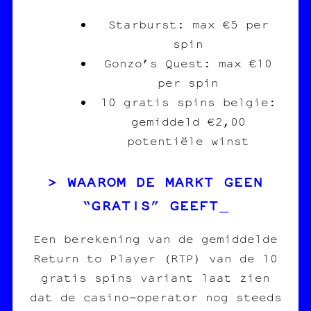
Starburst: max €5 per
spin
Gonzo’s Quest: max €10
per spin
10 gratis spins belgie:
gemiddeld €2,00
potentiële winst
WAAROM DE MARKT GEEN
“GRATIS” GEEFT
Een berekening van de gemiddelde
Return to Player (RTP) van de 10
gratis spins variant laat zien
dat de casino‑operator nog steeds