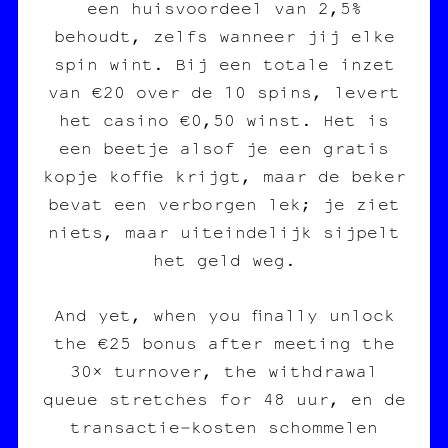
een huisvoordeel van 2,5%
behoudt, zelfs wanneer jij elke
spin wint. Bij een totale inzet
van €20 over de 10 spins, levert
het casino €0,50 winst. Het is
een beetje alsof je een gratis
kopje koffie krijgt, maar de beker
bevat een verborgen lek; je ziet
niets, maar uiteindelijk sijpelt
het geld weg.
And yet, when you finally unlock
the €25 bonus after meeting the
30× turnover, the withdrawal
queue stretches for 48 uur, en de
transactie‑kosten schommelen