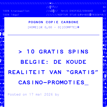
//////////////////////////////●§☆////////////////////////////////
                            //╬└└//                           // 
  100% transwallon          //♠‡╬//  $$$  DU POGNON  $$$      // 
  100% légal                ///////  POUR COPIE CARBONE ASBL  // 
  mieux que sur le darkweb  //   //                           // 
Skip
POGNON COPIE CARBONE
                            //LE /////////////@//////////////////
//////▒·///●/■//└///////////// l'image imp/C8|¥  56       LO20G$5
to
[HOME]
[€ 0,00 · 0]
[COMPTE]
★●†☆═≡¤╗†┐○□·○♦╬┐//                       /R  X@BNTOJ/D84$B$OXXLX
content
█≈▓╬╔╗┌●┼≈○╗│╚●●█///////////////////////////R/%4NU6V=AK&PWSX=%E*X
♦╔·╗♥♥●▒●·╚┌♦┌═※·//                       //  OHB$4C53OTB5$\  €7E
╗≈●╚░♠│≡╗†·○┘≈†═≡///////////////////////////  6ELNZH9£I   ₿ Z  H£
※└•╔┘╚≡╝░‡╬╗≈■┼┼////////////////////////////  SJ          AHOI€W
10 GRATIS SPINS
«┌≡╔■╬¶§╚░○┐≈☆▒★//                        /1-///////////////8BGP/
§·※■▓┌░♥■▒└╚╝╝»»//  100% transwallon          //●┼▒─♣●═≈▒≈╬☆││†★≡
└»†♣╔┘•†░┘█○╝╔‡♦//  100% légal                //│╔─║※╔└□※♣▒♥▒■※♣
BELGIE: DE KOUDE
▓┘¤※│※□■≈═≈─«╗┼♥//  mieux que sur le darkweb  //╚¤╬○♣░•╬‡□«¤╗╚♣☆
─¤¤□╚║─♦☆──┐●★♥★//                            //○▒│‡┼★▒★§█≈■╝┌╬†╗
¤≡└═░┌†╝║★★○●★▓♦////†///////////║///»///┐///////●┘└·»★┼──╬♣·«¶┘○≈
REALITEIT VAN “GRATIS”
═□□¤§┼╗§†///////////////////////////////┌█═╗▒†※╝≡╗·▒§■※┘♥╝·■└♠¶▒
※≈└┐●‡♣•‡//                           //»┘·╗//////////////////▓╚
CASINO‑PROMOTIES
¤¤§┼┘│♥─○//  JEAN-CHAT ET MOOMIN      //─▓†┐//              //╬╝░
●•♣─≡¶║☆■//  ONT MANGÉ TOUS LES SOUS  //╔○★≈//  DONNE-NOUS  //☆♣•
□┌≈║•□♥□┐//  EN CROQUETTES            //▓┐★○//  TON POGNON  //□●╔
└█‡░•░≈╝≈//  HELP HELP                //╗┐╔┘//  STP MERCI   //┼○«
Posted on
17 mai 2026
by
※≡╔♥╚│‡≈╬//                           //┐§‡•//  JEAN-CHAT   //┘«═
●≈»▓♠§│♠♠///////////////////////////////♦·┌┌//              //♣●♥
┘╔†╬♦░╔╔»★└┘╗≈●░┌·¤♠//////////////////////////////////////////§│·
●■○┘≡╔└♠≡□░■·╗█═╔╚│‡//                       //   //┐┼※♦‡┌¶╗♣╗☆○‡