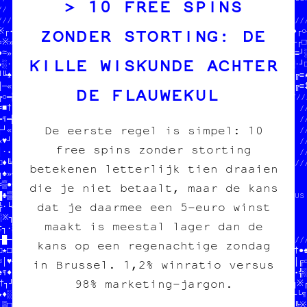
10 FREE SPINS
//                       ///                       //            
////////////////////////////  JEAN-CHAT ET MOOMIN  //////////////
ZONDER STORTING: DE
※┌•//////////////////////////////////GÉ TOUS LES SOUS  //‡╚†└♦╔○┼
¤※»//                           QA //UETTES            //╝»╚»─┌□♥
●≈»//  -L₿RZ25+6*O@IZF%V₿£      KD //LP                //╬╔★☆└≡┘░
KILLE WISKUNDE ACHTER
★░·//  ¥UHO E0Y@X£QK=WNN9YY$+6|POG //                  //≡─«─▓·┘□
╝╚♠//                           ₿$ //////////////////////╔†○★┌╔≡★
║─«//////////////////////////////////·‡☆♠♦┌╬▒♠¤♠╗┼□●«†─╔▒†♦╚♦─╔≡‡
DE FLAUWEKUL
╔○═▒♥●╔│•┐¤●¤┌█╬╚☆┐║┘※┌─•┌≡¶└★░┐※┌★═●★┐┘»╬░※▓†●/////////////////
≈■†•▓─♦§////////////////////////////////┐□█★☆§╝//              //
═¶═▓╗●█≈//                            //‡░«█□□«//  DONNE-NOUS  //
De eerste regel is simpel: 10
┼┘«¤≡█•└//  100% transwallon          //●─╔─¶☆●//  TON POGNON  //
«♥┘¶┼««╬//  100% légal                //╗‡┐•╬♠┌//  STP MERCI   //
free spins zonder storting
│·•┌│●╬♣//  mieux que sur le darkweb  //╚»♣♦─†║//  JEAN-CHAT   //
□♦╚≡■♣¤///                            ///////////////////////////
betekenen letterlijk tien draaien
╗♠»┼┐┐»/////////////////////////////////                         
≈▒●─»†▓//  on fait des pin's    //†≡┼╚//  JEAN-CHAT ET MOOMIN    
die je niet betaalt, maar de kans
█♣▒░░※║//  des affiches         //»╔╔─//  ONT MANGÉ TOUS LES SOUS

dat je daarmee een 5‑euro winst
╬·└╗»•║//  des cartes postales  //▓¤─╗//  EN CROQUETTES          
░※┐‡♣•▓//  des posters          //╬╚§▒//  HELP HELP              
maakt is meestal lager dan de
‡┐·░§▒░//                       //♠¶♣○//                         
┌█─♣╔≈●///////////////////////////●╝♠▒////─///////•○/////└///////
kans op een regenachtige zondag
□★□╚└╬‡·☆¤●¶┐☆♠│♥╔╝¶•│♠│╬█§†╔─※♣·┐╬●§╝─╗┘♣§≡●╗╚║╬╬─¤★♣▒╝▓└┐※┐†●♠
≈│♥┐•☆»╚○≡═··«░¶♦┼▓※●¤«¤♠┘▒·▒†■«‡□┐♠▒╗†═●‡♣┌╔└☆┘╔♥╚│≡•■╝░§█▒▒│╔○♥
in Brussel. 1,2% winratio versus
≈¶♦//////////////////////////////////╔═★·└│╚┌≡※★▒╝│※♥┼‡¶♠╗┘■†•╬░
98% marketing‑jargon.
†┐┘//                        ///////////////////////////▒¤╗╬○╗※┌
★♦░//  SOUTENIR LE PROJET    //                       //※»└♦▒┼└¶┌
│□□//  tout pour l'image impr//  PAPIER /// CARBONE   //♦☆†└•♦╚※○