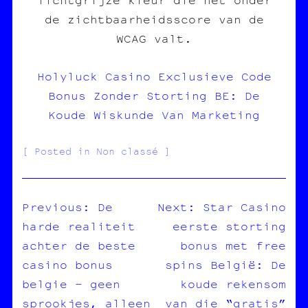
de zichtbaarheidsscore van de
WCAG valt.
Holyluck Casino Exclusieve Code
Bonus Zonder Storting BE: De
Koude Wiskunde Van Marketing
Posted in Non classé
Previous:
De
Next:
Star Casino
harde realiteit
eerste storting
NAVIGATION
achter de beste
bonus met free
DE
casino bonus
spins België: De
L’ARTICLE
belgie – geen
koude rekensom
sprookjes, alleen
van die “gratis”