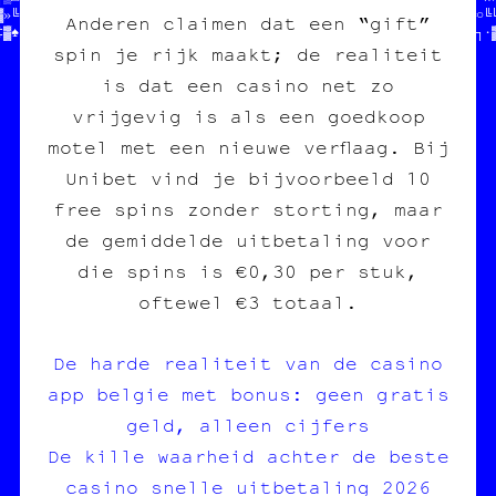
▓»╚//                        //  fanzine /// édition  //•≈•☆□╔○╚╚
Anderen claimen dat een “gift”
‡▓♠////////////////////////////  charleroi /// diy    //«╬■█≡†┐·
spin je rijk maakt; de realiteit
is dat een casino net zo
vrijgevig is als een goedkoop
motel met een nieuwe verflaag. Bij
Unibet vind je bijvoorbeeld 10
free spins zonder storting, maar
de gemiddelde uitbetaling voor
die spins is €0,30 per stuk,
oftewel €3 totaal.
De harde realiteit van de casino
app belgie met bonus: geen gratis
geld, alleen cijfers
De kille waarheid achter de beste
casino snelle uitbetaling 2026