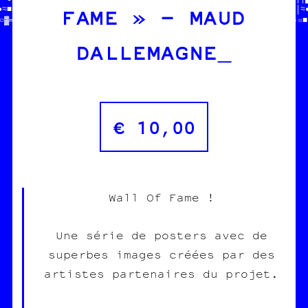
FAME » – MAUD
●≈■└//  DONNE-NOUS  //  $$$      ///  charleroi /// diy    //»│≈●
○▓═♥//  TON POGNON  //BONE ASBL  ///                       //•¤■
DALLEMAGNE
€
10,00
Wall Of Fame !
Une série de posters avec de
superbes images créées par des
artistes partenaires du projet.