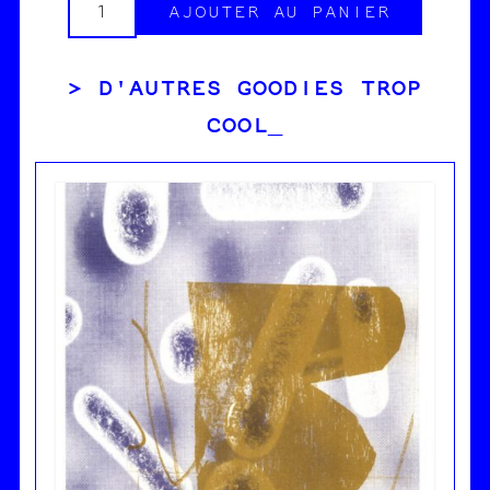
AJOUTER AU PANIER
quantité
de
D'AUTRES GOODIES TROP
Poster
"Wall
COOL
of
Fame"
-
Maud
Dallemagne