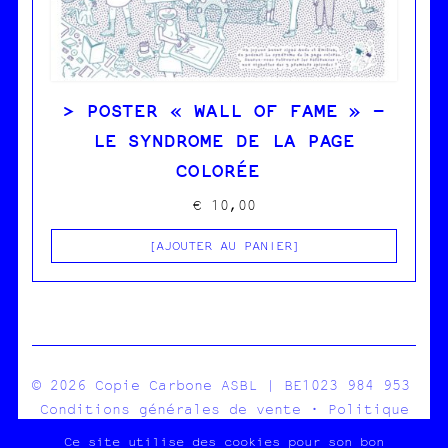
POSTER « WALL OF FAME » –
LE SYNDROME DE LA PAGE
COLORÉE
€
10,00
AJOUTER AU PANIER
© 2026 Copie Carbone ASBL | BE1023 984 953
Conditions générales de vente
·
Politique
de confidentialité
Ce site utilise des cookies pour son bon