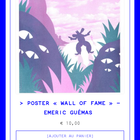
POSTER « WALL OF FAME » –
EMERIC GUÉMAS
€
10,00
AJOUTER AU PANIER