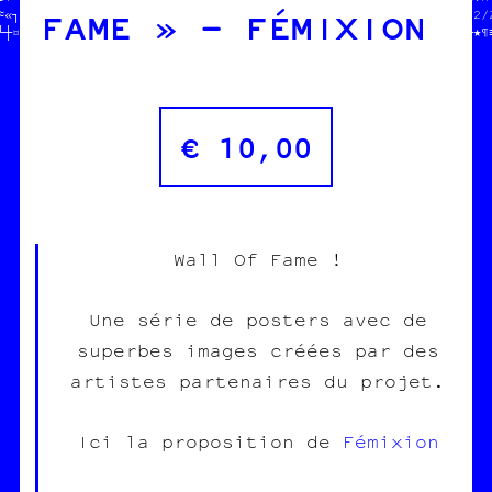
FAME » – FÉMIXION
♦«┐╚♣•‡▒┌//  100% transwallon          //////////////////////////
└┼¤●┼»█≡╗//  100% légal                ////              //┼╗─★¶
€
10,00
Wall Of Fame !
Une série de posters avec de
superbes images créées par des
artistes partenaires du projet.
Ici la proposition de
Fémixion