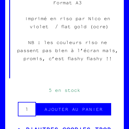
Format A3
Imprimé en riso par Nico en
violet / flat gold (ocre)
NB : les couleurs riso ne
passent pas bien à l’écran mais,
promis, c’est flashy flashy !!
5 en stock
AJOUTER AU PANIER
quantité
de
D'AUTRES GOODIES TROP
Poster