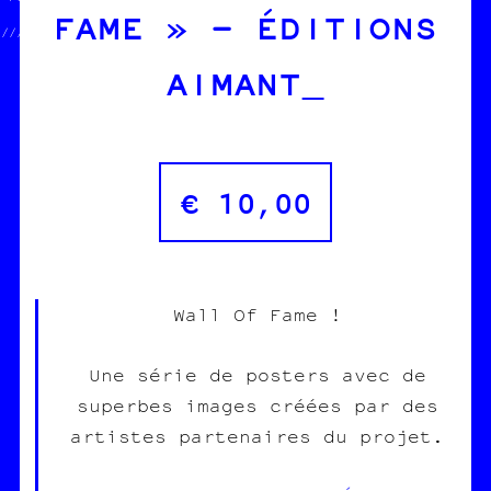
FAME » – ÉDITIONS
                           // //│★●♣//  HELP HELP                
////////////////////////////////♣□♠«//                          
AIMANT
€
10,00
Wall Of Fame !
Une série de posters avec de
superbes images créées par des
artistes partenaires du projet.